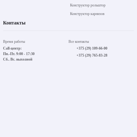
КАК ПРАВИЛЬНО ВЫБРАТЬ КАРНИЗ
Подробнее
Рольшторы
Каталог
Карнизы
Покупателям
Жалюзи
Информация
Комплектующие
Преимущества
Аксессуары
Конструктор рольштор
Конструктор карнизов
Контакты
Время работы
Все контакты
Call-центр:
+375 (29) 109-66-00