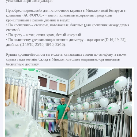
установки и при эксплуатации.
Приобрести кронштейн для потолочного карниза в Минске и всей Беларуси в
компании «АС ФОРОС» – значит пополнить ассортимент продукции
кронштейнами в разном дизайне и видах:
• По креплению – стеновые, потолочные, боковые (для крепления между двумя
стенами).
• По цвету – антик, сатин, хром, белый и черный.
• По количеству удерживающих штанг и диаметру – одинарные (D 16, 19, 25),
двойные (D 19/19, 25/19, 16/16, 25/16).
Купить кронштейн оптом вы можете, связавшись с нами по телефону, а также
сделав заказ онлайн. Склад в Минске позволяет оперативно организовать
бесплатную доставку.