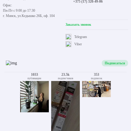
+375 (17) 320-49-06
Офис:
Пн-Пт с 9:00 до 17:30
г. Минск, ул.Кедышко 26Б, оф. 104
Заказать звонок
Telegram
Viber
Подписаться
1033
23.5k
353
публикации
подписчиков
подписок