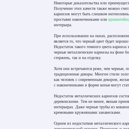
Некоторые доказательства или преимущес
Получение этих качеств также можно счит
карнизов могут быть слишком интенсивны
простыми наконечниками или
кронштейн
интерьера.
При использовании на окнах, расположен
является то, что черный цвет будет хоро
Недостаток такого темного цвета карниза 
черные металлические карнизы на фоне бо
стержень, так и на отделку.
Хотя они встречаются реже, чем черные, 
традиционные декоры. Многие стили золот
как человек с современным декором, жела
с наконечниками в форме копья могут ста
Недостаток металлических карнизов состо
деревенскими. Тем не менее, явным преим
интерьерах. Даже черные трубы из ковано
кремовыми кружевными занавесками.
Одним из недостатков металлического карн
дополнительной отделки. Прочность и дол