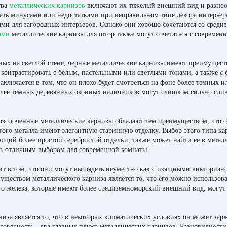
тва
металлических карнизов
включают их тяжелый внешний вид и разноо
ать минусами или недостатками при неправильном типе декора интерьер
ми для загородных интерьеров. Однако они хорошо сочетаются со среди
ами
металлические карнизы для штор также могут сочетаться с соврем
ных на светлой стене, черные металлические карнизы имеют преимущест
шо контрастировать с белым, пастельными или светлыми тонами, а также 
заключается в том, что он плохо будет смотреться на фоне более темных и
лее темных деревянных оконных наличников могут слишком сильно сливат
позолоченные металлические карнизы обладают тем преимуществом, что 
ого металла имеют элегантную старинную отделку. Выбор этого типа ка
ющий более простой серебристой отделки, также может найти ее в металл
ть отличным выбором для современной комнаты.
ит в том, что они могут выглядеть неуместно как с изящными викториан
уществом металлического карниза является то, что его можно использов
го железа, которые имеют более средиземноморский внешний вид, могут
иза является то, что в некоторых климатических условиях он может зар
говечность - два главных плюса металлических карнизов. Разновидности