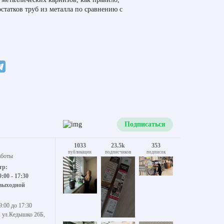
татков труб из металла по сравнению с
Подписаться
1033
23.5k
353
публикации
подписчиков
подписок
аботы
тр:
9:00 - 17:30
 выходной
9:00 до 17:30
, ул.Кедышко 26Б,