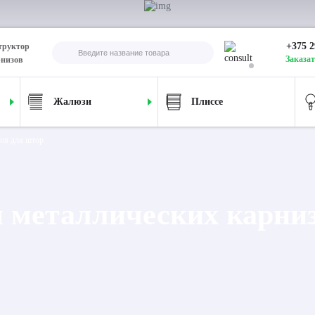
+375 2
труктор
Заказат
рнизов
Жалюзи
Плиссе
ов для штор
 металлических карниз