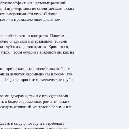
бразие эффектных цветовых решений.
а. Например, многие стили металлических
земноморскими стилями. С более
енным или промышленным дизайном
во в обеспечении контраста. Плюсом
с более бледными нейтральными тонами.
ли глубоких цветов краски. Кроме того,
ься, чтобы ослабить воздействие, как на
они привлекательно подчеркивают более
рниза является несомненным плюсом, так
е. Гладкие, простые металлические трубы
скими декорами, так и с причудливыми
ать в более современных романтических
 создать отличный контраст с белыми или
жаветь в сырую погоду и потребовать
 металлических карнизов, как правило,