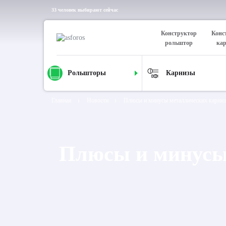
33 человек выбирают сейчас
Конструктор
Конс
рольштор
ка
Рольшторы
Карнизы
Главная
Новости
Плюсы и минусы металлических карниз
Плюсы и минусы