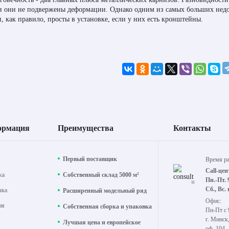
и они не подвержены деформации. Однако одним из самых больших недос
и, как правило, просты в установке, если у них есть кронштейны.
ормация
Преимущества
Контакты
Первый поставщик
Время р
Call-цен
ка
Собственный склад 5000 м²
Пн.-Пт. 
Сб., Вс.
чка
Расширенный модельный ряд
Офис:
ия
Собственная сборка и упаковка
Пн-Пт с 
г. Минск
Лучшая цена и европейское
оф. 104