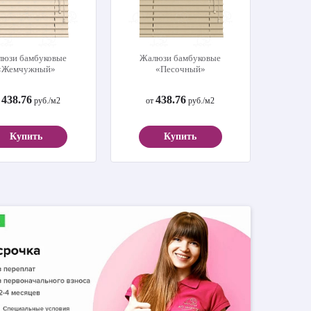
юзи бамбуковые
Жалюзи бамбуковые
«Жемчужный»
«Песочный»
438.76
438.76
т
руб./м2
от
руб./м2
Купить
Купить