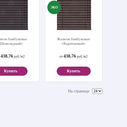
ЭКО
юзи бамбуковые
Жалюзи бамбуковые
«Шоколадный»
«Коричневый»
438.76
438.76
т
руб./м2
от
руб./м2
Купить
Купить
На странице