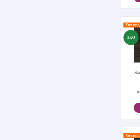
Хит про
ЭКО
Жа
о
Хит про