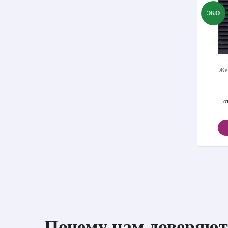
ЭКО
Жа
о
Почему нам доверяют