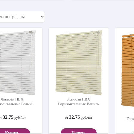
 бамбуковые «Миндальный»
Жалюзи бамбуковые «Каштановый»
Жалюзи ПВХ
Жалюзи ПВХ
изонтальные Белый
Горизонтальные Ваниль
от
от
32.75
32.75
от
руб./шт
от
руб./шт
Гор
о
Купить
Купить
Купить
Купить