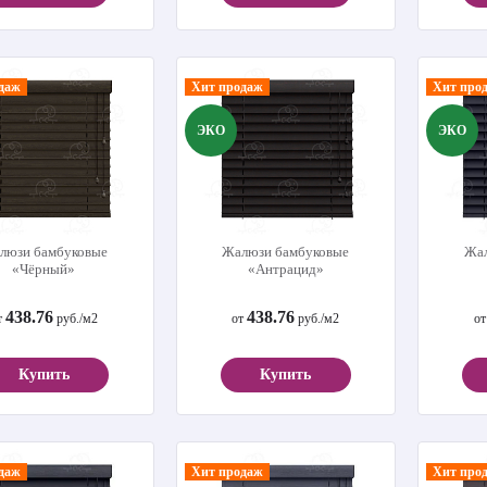
даж
Хит продаж
Хит про
ЭКО
ЭКО
люзи бамбуковые
Жалюзи бамбуковые
Жал
«Чёрный»
«Антрацид»
438.76
438.76
т
руб./м2
от
руб./м2
о
Купить
Купить
даж
Хит продаж
Хит про