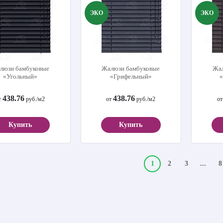
ЭКО
ЭКО
люзи бамбуковые
Жалюзи бамбуковые
Жал
«Угольный»
«Грифельный»
438.76
438.76
т
руб./м2
от
руб./м2
о
Купить
Купить
1
2
3
...
8