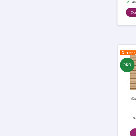
Хит про
ЭКО
Жа
о