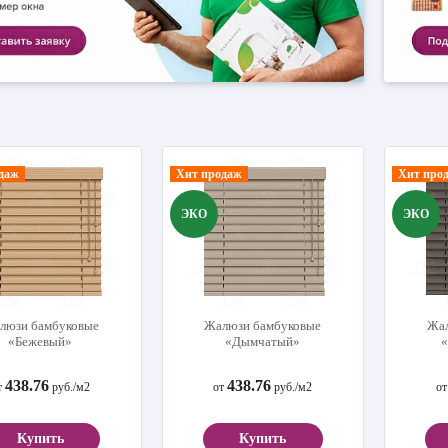
даж
Хит продаж
Хит про
ЭКО
ЭКО
люзи бамбуковые
Жалюзи бамбуковые
Жал
«Бежевый»
«Дымчатый»
«
438.76
438.76
т
руб./м2
от
руб./м2
о
Купить
Купить