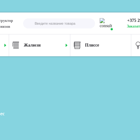
+375 2
труктор
Заказат
рнизов
Жалюзи
Плиссе
ес