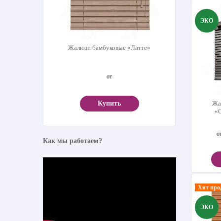
ЭКО
Жалюзи бамбуковые «Латте»
от
Жа
Купить
«
о
Как мы работаем?
Хит про
ЭКО