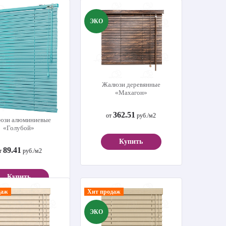
ЭКО
Купить
Жалюзи деревянные
«Махагон»
362.51
от
руб./м2
юзи алюминиевые
«Голубой»
Купить
89.41
т
руб./м2
Купить
даж
Хит продаж
ЭКО