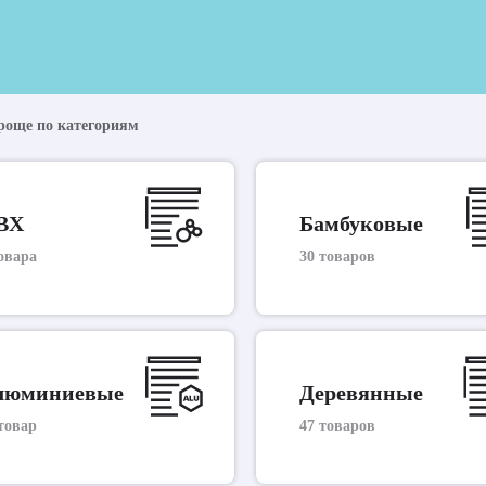
роще по категориям
ВХ
Бамбуковые
овара
30 товаров
люминиевые
Деревянные
товар
47 товаров