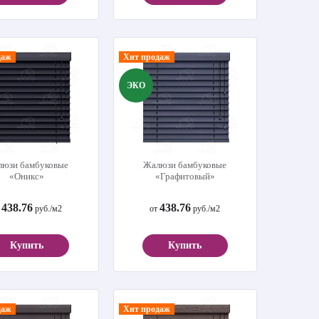
даж
Хит продаж
ЭКО
юзи бамбуковые
Жалюзи бамбуковые
«Оникс»
«Графитовый»
438.76
438.76
т
руб./м2
от
руб./м2
Купить
Купить
даж
Хит продаж