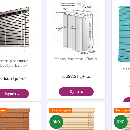
Жалюзи тканевые «Вальс»
люзи деревянные
Серебро Патина»
Жал
197.54
от
руб./м2
362.51
т
руб./м2
о
Купить
Купить
даж
Хит продаж
Хит про
ЭКО
ЭКО