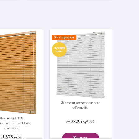
Хит продаж
Лучшая
цена
Жалюзи бамбуковые «Мокко»
Жалюзи бамб
Жалюзи алюминиевые
«Белый»
Жалюзи ПВХ
от
78.25
от
руб./м2
изонтальные Орех
светлый
32.75
т
руб./шт
Купить
Купить