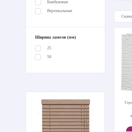
Бамбуковые
Вертикальные
Ширина ламели (мм)
25
50
товый»
Жалюзи
Гор