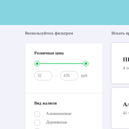
Воспользуйтесь фильтром
Искать п
Розничная цена
П
4 т
руб
Вид жалюзи
А
41 
Алюминиевые
Деревянные