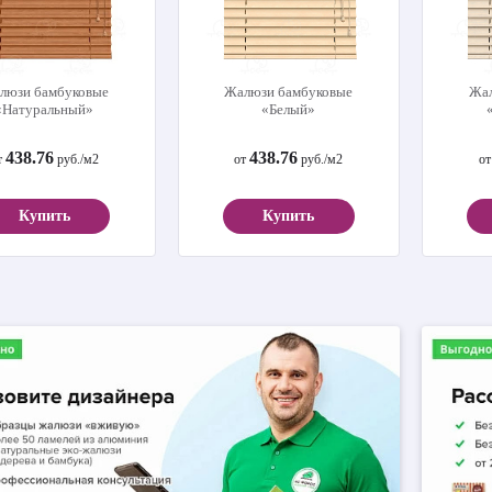
люзи бамбуковые
Жалюзи бамбуковые
Жал
«Натуральный»
«Белый»
438.76
438.76
т
руб./м2
от
руб./м2
о
Купить
Купить