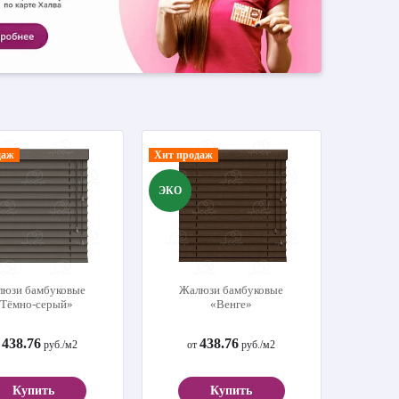
даж
Хит продаж
ЭКО
юзи бамбуковые
Жалюзи бамбуковые
Тёмно-серый»
«Венге»
438.76
438.76
т
руб./м2
от
руб./м2
Купить
Купить