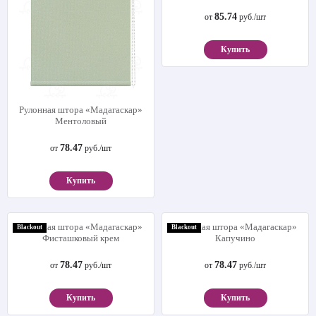
Рулонная штора «Мадагаскар»
Рулонная штора «Мадагаскар
Ментоловый
SXL» Зеленый
78.47
85.74
от
руб./шт
от
руб./шт
Купить
Купить
Рулонная штора «Мадагаскар»
Рулонная штора «Мадагаскар»
Blackout
Blackout
Фисташковый крем
Капучино
78.47
78.47
от
руб./шт
от
руб./шт
Купить
Купить