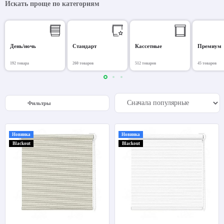
Искать проще по категориям
День/ночь
Стандарт
Кассетные
Премиум
192 товара
260 товаров
512 товаров
45 товаров
Фильтры
Новинка
Новинка
Blackout
Blackout