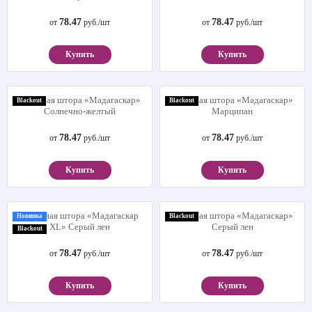
78.47
78.47
от
руб./шт
от
руб./шт
Купить
Купить
Рулонная штора «Мадагаскар»
Рулонная штора «Мадагаскар»
Blackout
Blackout
Солнечно-желтый
Марципан
78.47
78.47
от
руб./шт
от
руб./шт
Купить
Купить
Рулонная штора «Мадагаскар
Рулонная штора «Мадагаскар»
Новинка
Blackout
XL» Серый лен
Серый лен
Blackout
78.47
78.47
от
руб./шт
от
руб./шт
Купить
Купить