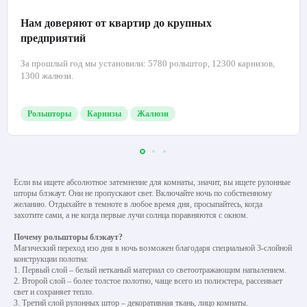
Нам доверяют от квартир до крупных
предприятий
За прошлый год мы установили: 5780 рольштор, 12300 карнизов,
1300 жалюзи.
Рольшторы
Карнизы
Жалюзи
Если вы ищете абсолютное затемнение для комнаты, значит, вы ищете рулонные
шторы блэкаут. Они не пропускают свет. Включайте ночь по собственному
желанию. Отдыхайте в темноте в любое время дня, просыпайтесь, когда
захотите сами, а не когда первые лучи солнца поравняются с окном.
Почему рольшторы блэкаут?
Магический переход изо дня в ночь возможен благодаря специальной 3-слойной
конструкции полотна:
1. Первый слой – белый нетканый материал со светоотражающим напылением.
2. Второй слой – более толстое полотно, чаще всего из полиэстера, рассеивает
свет и сохраняет тепло.
3. Третий слой рулонных штор – декоративная ткань, лицо комнаты.