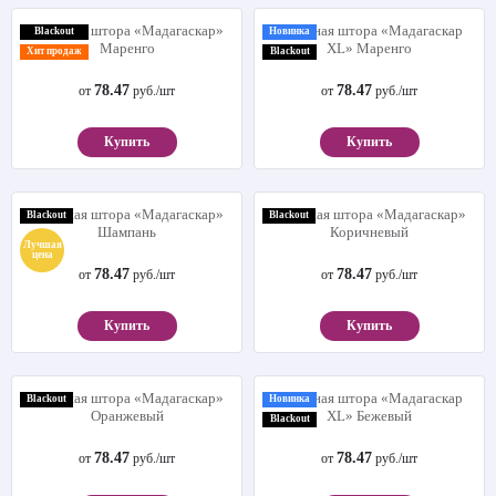
Рулонная штора «Мадагаскар»
Рулонная штора «Мадагаскар
Blackout
Новинка
Маренго
XL» Маренго
Хит продаж
Blackout
78.47
78.47
от
руб./шт
от
руб./шт
Купить
Купить
Рулонная штора «Мадагаскар»
Рулонная штора «Мадагаскар»
Blackout
Blackout
Шампань
Коричневый
Лучшая
цена
78.47
78.47
от
руб./шт
от
руб./шт
Купить
Купить
Рулонная штора «Мадагаскар»
Рулонная штора «Мадагаскар
Blackout
Новинка
Оранжевый
XL» Бежевый
Blackout
78.47
78.47
от
руб./шт
от
руб./шт