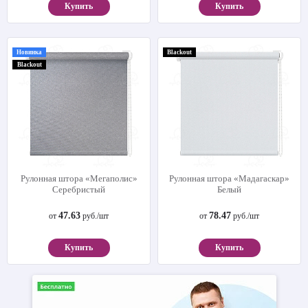
Купить
Купить
Новинка
Blackout
Blackout
Рулонная штора «Мегаполис»
Рулонная штора «Мадагаскар»
Серебристый
Белый
47.63
78.47
от
руб./шт
от
руб./шт
Купить
Купить