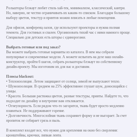
Рольшторы блэкаут любят стиль хай-тек, минимализм, классический, кантри.
Но, наверно, не честно ограничивать их каким-то списком. Благодаря большому
выбору цветов, текстур и принтов можно вписать в любые помещения.
Для офисов, конференц-залов, где используют проекторы и нужна полная
темнота. Для гостиных и спален. Организовать тихий час с ними намного проще.
Специально для детских есть шторы с единорогами.
Выбрать готовые или под заказ?
Вы можете выбрать готовые варианты из каталога. В нем мы собрали
популярные и современные модели. А можете испытать на деле наш онлайн-
конструктор, пройти 6 шагов, собрать рольшторы блэкаут по собственному
дизайн-проекту. Мы изготовим их для вас и доставим.
Плюсы blackout:
• Теплоизоляция. Летом защищают от солнца, зимой не выпускают тепло.
• Шумоизоляция. В среднем на 25% эффективнее глушат шум, доносящийся с
улицы.
• Красота. Большая растяжка цветов, разные текстуры, принты. Найдете то, что
подходит по дизайну и внутренне вам откликается.
• Огнеупорность. Если рядом что-то загорится, ткань будет просто медленно
плавиться. Не поддерживают горение.
• Долговечность. Многослойная ткань сохраняет форму и не выгорает. За счет
пропиток не собирает грязь и пыль.
В комплект входит все, что нужно для крепления на окно без сверления:
кронштейны, крючки, липкая лента.