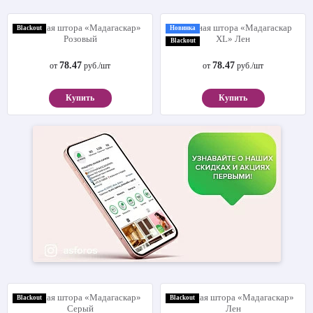
Рулонная штора «Мадагаскар»
Рулонная штора «Мадагаскар
Blackout
Новинка
Розовый
XL» Лен
Blackout
78.47
78.47
от
руб./шт
от
руб./шт
Купить
Купить
Рулонная штора «Мадагаскар»
Рулонная штора «Мадагаскар»
Blackout
Blackout
Серый
Лен