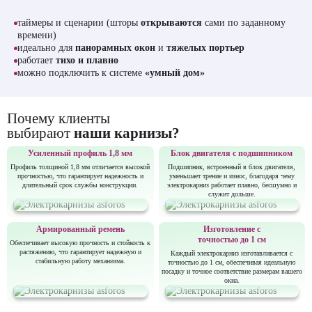
таймеры и сценарии (шторы
открываются
сами по заданному
времени)
идеально для
панорамных окон
и
тяжелых портьер
работает
тихо и плавно
можно подключить к системе
«умный дом»
Почему клиенты
выбирают
наши карнизы?
Усиленный профиль 1,8 мм
Блок двигателя с подшипником
Профиль толщиной 1,8 мм отличается высокой
Подшипник, встроенный в блок двигателя,
прочностью, что гарантирует надежность и
уменьшает трение и износ, благодаря чему
длительный срок службы конструкции.
электрокарниз работает плавно, бесшумно и
служит дольше.
Армированный ремень
Изготовление с
точностью до 1 см
Обеспечивает высокую прочность и стойкость к
растяжению, что гарантирует надежную и
Каждый электрокарниз изготавливается с
стабильную работу механизма.
точностью до 1 см, обеспечивая идеальную
посадку и точное соответствие размерам вашего
окна.