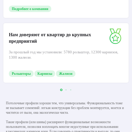
Подробнее о компании
Нам доверяют от квартир до крупных
предприятий
За прошлый год мы установили: 5780 рольштор, 12300 карнизов,
1300 жалюзи.
Рольшторы
Карнизы
Жалюзи
Потолочные профили хороши тем, что универсальны. Функциональность тоже
не вызывает сомнений: легкая конструкция без проблем монтируется, моется и
чистится от пыли, она экологически чиста.
Такие профили (или шины) расширяют функциональные возможности
пользователя, позволяя воплощать многие недоступные при использовании
классических карнизов идеи. Если говорить о практичности и выгоде, то они