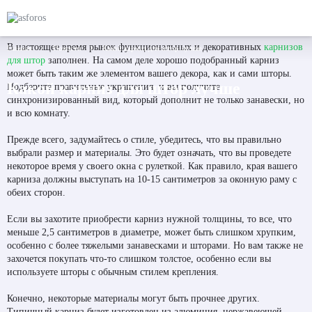
В настоящее время рынок функциональных и декоративных
карнизов
Главная
Новости
Какой карниз для штор лучше
для штор
заполнен. На самом деле хорошо подобранный карниз
может быть таким же элементом вашего декора, как и сами шторы.
Какой карниз для штор лучше
Подберите правильные украшения, и вы получите
синхронизированный вид, который дополнит не только занавески, но
и всю комнату.
Прежде всего, задумайтесь о стиле, убедитесь, что вы правильно
выбрали размер и материалы. Это будет означать, что вы проведете
некоторое время у своего окна с рулеткой. Как правило, края вашего
карниза должны выступать на 10-15 сантиметров за оконную раму с
обеих сторон.
Если вы захотите приобрести карниз нужной толщины, то все, что
меньше 2,5 сантиметров в диаметре, может быть слишком хрупким,
особенно с более тяжелыми занавесками и шторами. Но вам также не
захочется покупать что-то слишком толстое, особенно если вы
используете шторы с обычным стилем крепления.
Конечно, некоторые материалы могут быть прочнее других.
Типичный карниз будет изготовлен из алюминия, нержавеющей