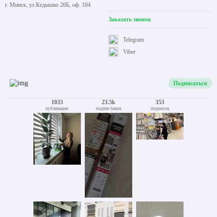
г. Минск, ул.Кедышко 26Б, оф. 104
Заказать звонок
Telegram
Viber
Подписаться
1033
23.5k
353
публикации
подписчиков
подписок