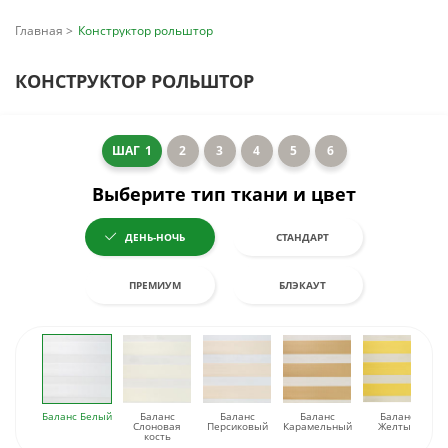
Главная
Конструктор рольштор
КОНСТРУКТОР РОЛЬШТОР
ШАГ
1
2
3
4
5
6
Выберите тип ткани и цвет
ДЕНЬ-НОЧЬ
СТАНДАРТ
ПРЕМИУМ
БЛЭКАУТ
Баланс Белый
Баланс
Баланс
Баланс
Баланс
Слоновая
Персиковый
Карамельный
Желтый
кость