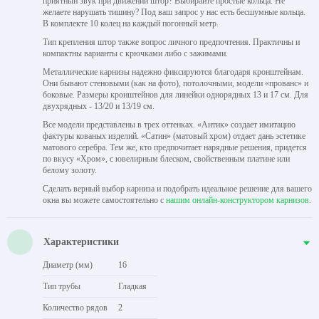
приятный звук при движении штор? Выбирайте простые кольца. Не
желаете нарушать тишину? Под ваш запрос у нас есть бесшумные кольца.
В комплекте 10 колец на каждый погонный метр.
Тип крепления штор также вопрос личного предпочтения. Практичны и
компактны варианты с крючками либо с зажимами.
Металлические карнизы надежно фиксируются благодаря кронштейнам.
Они бывают стеновыми (как на фото), потолочными, модели «прованс» и
боковые. Размеры кронштейнов для линейки однорядных 13 и 17 см. Для
двухрядных - 13/20 и 13/19 см.
Все модели представлены в трех оттенках. «Антик» создает имитацию
фактуры кованых изделий. «Сатин» (матовый хром) отдает дань эстетике
матового серебра. Тем же, кто предпочитает нарядные решения, придется
по вкусу «Хром», с ювелирным блеском, свойственным платине или
белому золоту.
Сделать верный выбор карниза и подобрать идеальное решение для вашего
окна вы можете самостоятельно с
нашим онлайн-конструктором карнизов
.
Характеристики
Диаметр (мм)
16
Тип трубы
Гладкая
Количество рядов
2