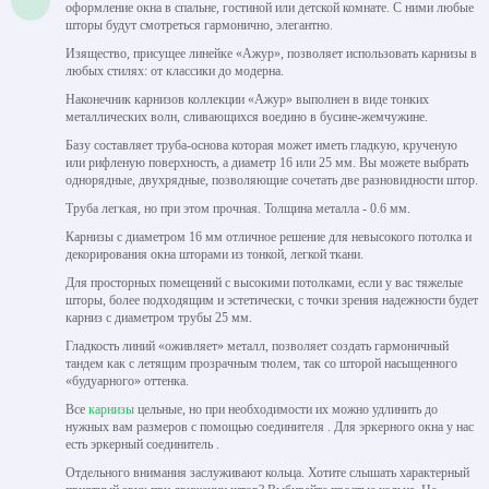
оформление окна в спальне, гостиной или детской комнате. С ними любые
шторы будут смотреться гармонично, элегантно.
Изящество, присущее линейке «Ажур», позволяет использовать карнизы в
любых стилях: от классики до модерна.
Наконечник карнизов коллекции «Ажур» выполнен в виде тонких
металлических волн, сливающихся воедино в бусине-жемчужине.
Базу составляет труба-основа которая может иметь гладкую, крученую
или рифленую поверхность, а диаметр 16 или 25 мм. Вы можете выбрать
однорядные, двухрядные, позволяющие сочетать две разновидности штор.
Труба легкая, но при этом прочная. Толщина металла - 0.6 мм.
Карнизы с диаметром 16 мм отличное решение для невысокого потолка и
декорирования окна шторами из тонкой, легкой ткани.
Для просторных помещений с высокими потолками, если у вас тяжелые
шторы, более подходящим и эстетически, с точки зрения надежности будет
карниз с диаметром трубы 25 мм.
Гладкость линий «оживляет» металл, позволяет создать гармоничный
тандем как с летящим прозрачным тюлем, так со шторой насыщенного
«будуарного» оттенка.
Все
карнизы
цельные, но при необходимости их можно удлинить до
нужных вам размеров с помощью соединителя . Для эркерного окна у нас
есть эркерный соединитель .
Отдельного внимания заслуживают кольца. Хотите слышать характерный