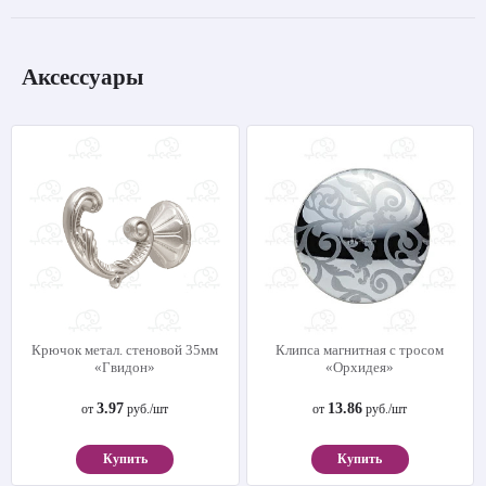
Аксессуары
Крючок метал. стеновой 35мм
Клипса магнитная с тросом
«Гвидон»
«Орхидея»
3.97
13.86
от
руб./шт
от
руб./шт
Купить
Купить