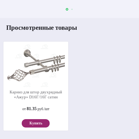
Просмотренные товары
Карниз для штор двухрядный
«Ажур» D16Г/16Г сатин
81.35
от
руб./шт
Купить