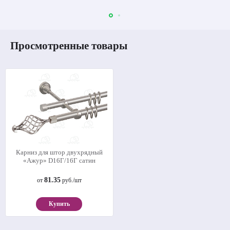
Просмотренные товары
Карниз для штор двухрядный
«Ажур» D16Г/16Г сатин
81.35
от
руб./шт
Купить