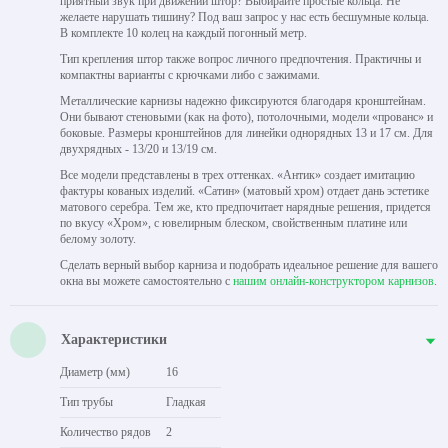
приятный звук при движении штор? Выбирайте простые кольца. Не
желаете нарушать тишину? Под ваш запрос у нас есть бесшумные кольца.
В комплекте 10 колец на каждый погонный метр.
Тип крепления штор также вопрос личного предпочтения. Практичны и
компактны варианты с крючками либо с зажимами.
Металлические карнизы надежно фиксируются благодаря кронштейнам.
Они бывают стеновыми (как на фото), потолочными, модели «прованс» и
боковые. Размеры кронштейнов для линейки однорядных 13 и 17 см. Для
двухрядных - 13/20 и 13/19 см.
Все модели представлены в трех оттенках. «Антик» создает имитацию
фактуры кованых изделий. «Сатин» (матовый хром) отдает дань эстетике
матового серебра. Тем же, кто предпочитает нарядные решения, придется
по вкусу «Хром», с ювелирным блеском, свойственным платине или
белому золоту.
Сделать верный выбор карниза и подобрать идеальное решение для вашего
окна вы можете самостоятельно с
нашим онлайн-конструктором карнизов
.
Характеристики
Диаметр (мм)
16
Тип трубы
Гладкая
Количество рядов
2