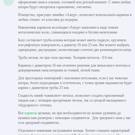
оформление окна в спальне, гостиной или детской комнате. С ними любые
шторы будут смотреться гармонично, элегантно.
Изящество, присущее линейке «Ажур», позволяет использовать карнизы в
любых стилях: от классики до модерна.
Наконечник карнизов коллекции «Ажур» выполнен в виде тонких
металлических волн, сливающихся воедино в бусине-жемчужине.
Базу составляет труба-основа которая может иметь гладкую, крученую
или рифленую поверхность, а диаметр 16 или 25 мм. Вы можете выбрать
однорядные, двухрядные, позволяющие сочетать две разновидности штор.
Труба легкая, но при этом прочная. Толщина металла - 0.6 мм.
Карнизы с диаметром 16 мм отличное решение для невысокого потолка и
декорирования окна шторами из тонкой, легкой ткани.
Для просторных помещений с высокими потолками, если у вас тяжелые
шторы, более подходящим и эстетически, с точки зрения надежности будет
карниз с диаметром трубы 25 мм.
Гладкость линий «оживляет» металл, позволяет создать гармоничный
тандем как с летящим прозрачным тюлем, так со шторой насыщенного
«будуарного» оттенка.
Все
карнизы
цельные, но при необходимости их можно удлинить до
нужных вам размеров с помощью соединителя . Для эркерного окна у нас
есть эркерный соединитель .
Отдельного внимания заслуживают кольца. Хотите слышать характерный