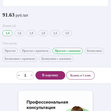
91.63
руб./шт
Длина (м)
1,4
1,6
1,8
2,0
2,4
3,0
Тип колец
Простое
Простое с крючком
Простое с зажимом
Бесшумное
Бесшумное с крючком
Бесшумное с зажимом
В корзину
Купить в 1 клик