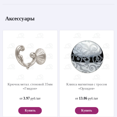
Аксессуары
Крючок метал. стеновой 35мм
Клипса магнитная с тросом
«Гвидон»
«Орхидея»
3.97
13.86
от
руб./шт
от
руб./шт
Купить
Купить