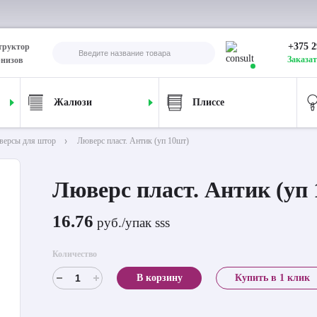
+375 2
труктор
Заказат
рнизов
Жалюзи
Плиссе
версы для штор
Люверс пласт. Антик (уп 10шт)
Люверс пласт. Антик (уп
16.76
руб./упак sss
Количество
В корзину
Купить в 1 клик