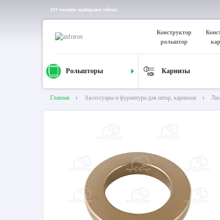
193 человек выбирают сейчас
Конструктор
Конс
рольштор
ка
Рольшторы
Карнизы
Главная
Аксессуары и фурнитура для штор, карнизов
Лю