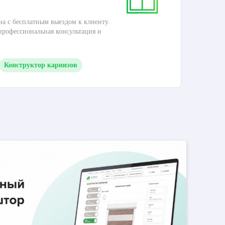
на с бесплатным выездом к клиенту.
Это
 профессиональная консультация и
кар
Конструктор карнизов
М