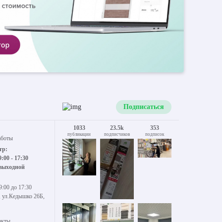
Подписаться
1033
23.5k
353
публикации
подписчиков
подписок
аботы
тр:
9:00 - 17:30
 выходной
9:00 до 17:30
, ул.Кедышко 26Б,
акты