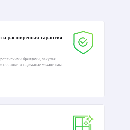
о и расширенная гарантия
До
ропейскими брендами, закупая
Дос
ые новинки и надежные механизмы.
Раб
П
Ка