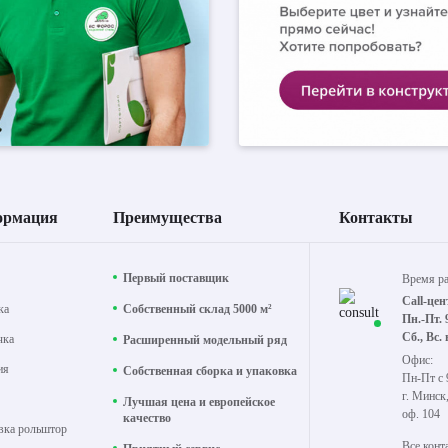
ормация
Преимущества
Контакты
Первый поставщик
Время р
Call-цен
ка
Собственный склад 5000 м²
Пн.-Пт. 
Сб., Вс.
чка
Расширенный модельный ряд
Офис:
ия
Собственная сборка и упаковка
Пн-Пт с 
г. Минск
Лучшая цена и европейское
оф. 104
качество
вка рольштор
Все конт