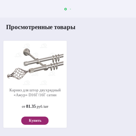
Просмотренные товары
Карниз для штор двухрядный
«Ажур» D16Г/16Г сатин
81.35
от
руб./шт
Купить