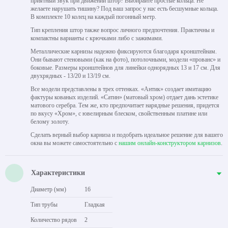
приятный звук при движении штор? Выбирайте простые кольца. Не
желаете нарушать тишину? Под ваш запрос у нас есть бесшумные кольца.
В комплекте 10 колец на каждый погонный метр.
Тип крепления штор также вопрос личного предпочтения. Практичны и
компактны варианты с крючками либо с зажимами.
Металлические карнизы надежно фиксируются благодаря кронштейнам.
Они бывают стеновыми (как на фото), потолочными, модели «прованс» и
боковые. Размеры кронштейнов для линейки однорядных 13 и 17 см. Для
двухрядных - 13/20 и 13/19 см.
Все модели представлены в трех оттенках. «Антик» создает имитацию
фактуры кованых изделий. «Сатин» (матовый хром) отдает дань эстетике
матового серебра. Тем же, кто предпочитает нарядные решения, придется
по вкусу «Хром», с ювелирным блеском, свойственным платине или
белому золоту.
Сделать верный выбор карниза и подобрать идеальное решение для вашего
окна вы можете самостоятельно с
нашим онлайн-конструктором карнизов
.
Характеристики
Диаметр (мм)
16
Тип трубы
Гладкая
Количество рядов
2