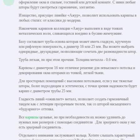
оформление окна в спальне, гостиной или детской комнате. С ними любые
шторы будут смотреться гармонично, элегантно.
Изящество, присущее линейке «Ажур», позволяет использовать карнизы в
любых стилях: от классики до модерна.
Наконечник карнизов коллекции «Ажур» выполнен в виде тонких
металлических волн, сливающихся воедино в бусине-жемчужине.
Базу составляет труба-основа которая может иметь гладкую, крученую
или рифленую поверхность, а диаметр 16 или 25 мм. Вы можете выбрать
однорядные, двухрядные, позволяющие сочетать две разновидности штор.
Труба легкая, но при этом прочная. Толщина металла - 0.6 мм.
Карнизы с диаметром 16 мм отличное решение для невысокого потолка и
декорирования окна шторами из тонкой, легкой ткани.
Для просторных помещений с высокими потолками, если у вас тяжелые
шторы, более подходящим и эстетически, с точки зрения надежности будет
карниз с диаметром трубы 25 мм.
Гладкость линий «оживляет» металл, позволяет создать гармоничный
тандем как с летящим прозрачным тюлем, так со шторой насыщенного
«будуарного» оттенка.
Все
карнизы
цельные, но при необходимости их можно удлинить до
нужных вам размеров с помощью соединителя . Для эркерного окна у нас
есть эркерный соединитель .
Отдельного внимания заслуживают кольца. Хотите слышать характерный