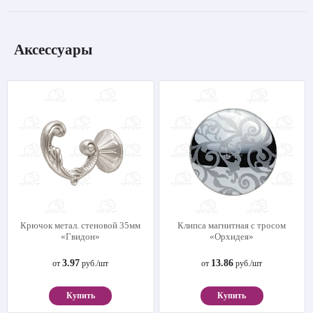
Аксессуары
Крючок метал. стеновой 35мм
Клипса магнитная с тросом
«Гвидон»
«Орхидея»
3.97
13.86
от
руб./шт
от
руб./шт
Купить
Купить