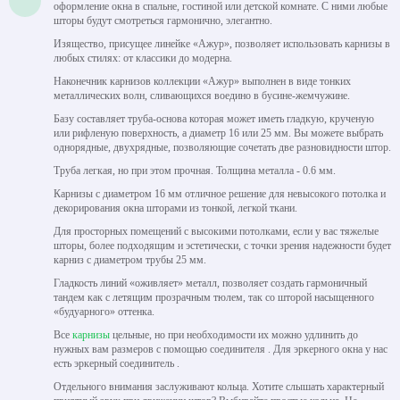
оформление окна в спальне, гостиной или детской комнате. С ними любые
шторы будут смотреться гармонично, элегантно.
Изящество, присущее линейке «Ажур», позволяет использовать карнизы в
любых стилях: от классики до модерна.
Наконечник карнизов коллекции «Ажур» выполнен в виде тонких
металлических волн, сливающихся воедино в бусине-жемчужине.
Базу составляет труба-основа которая может иметь гладкую, крученую
или рифленую поверхность, а диаметр 16 или 25 мм. Вы можете выбрать
однорядные, двухрядные, позволяющие сочетать две разновидности штор.
Труба легкая, но при этом прочная. Толщина металла - 0.6 мм.
Карнизы с диаметром 16 мм отличное решение для невысокого потолка и
декорирования окна шторами из тонкой, легкой ткани.
Для просторных помещений с высокими потолками, если у вас тяжелые
шторы, более подходящим и эстетически, с точки зрения надежности будет
карниз с диаметром трубы 25 мм.
Гладкость линий «оживляет» металл, позволяет создать гармоничный
тандем как с летящим прозрачным тюлем, так со шторой насыщенного
«будуарного» оттенка.
Все
карнизы
цельные, но при необходимости их можно удлинить до
нужных вам размеров с помощью соединителя . Для эркерного окна у нас
есть эркерный соединитель .
Отдельного внимания заслуживают кольца. Хотите слышать характерный