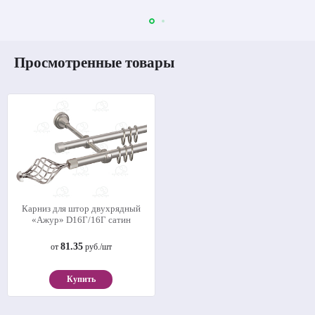
Просмотренные товары
Карниз для штор двухрядный
«Ажур» D16Г/16Г сатин
81.35
от
руб./шт
Купить