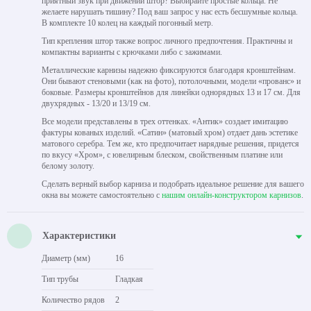
приятный звук при движении штор? Выбирайте простые кольца. Не
желаете нарушать тишину? Под ваш запрос у нас есть бесшумные кольца.
В комплекте 10 колец на каждый погонный метр.
Тип крепления штор также вопрос личного предпочтения. Практичны и
компактны варианты с крючками либо с зажимами.
Металлические карнизы надежно фиксируются благодаря кронштейнам.
Они бывают стеновыми (как на фото), потолочными, модели «прованс» и
боковые. Размеры кронштейнов для линейки однорядных 13 и 17 см. Для
двухрядных - 13/20 и 13/19 см.
Все модели представлены в трех оттенках. «Антик» создает имитацию
фактуры кованых изделий. «Сатин» (матовый хром) отдает дань эстетике
матового серебра. Тем же, кто предпочитает нарядные решения, придется
по вкусу «Хром», с ювелирным блеском, свойственным платине или
белому золоту.
Сделать верный выбор карниза и подобрать идеальное решение для вашего
окна вы можете самостоятельно с
нашим онлайн-конструктором карнизов
.
Характеристики
Диаметр (мм)
16
Тип трубы
Гладкая
Количество рядов
2