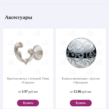
Аксессуары
Крючок метал. стеновой 35мм
Клипса магнитная с тросом
«Гвидон»
«Орхидея»
3.97
13.86
от
руб./шт
от
руб./шт
Купить
Купить