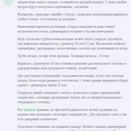
оформление окна в спальне, гостиной или детской комнате. С ними любые
шторы будут смотреться гармонично, элегантно.
Изящество, присущее линейке «Ажур», позволяет использовать карнизы в
любых стилях: от классики до модерна.
Наконечник карнизов коллекции «Ажур» выполнен в виде тонких
металлических волн, сливающихся воедино в бусине-жемчужине.
Базу составляет труба-основа которая может иметь гладкую, крученую
или рифленую поверхность, а диаметр 16 или 25 мм. Вы можете выбрать
однорядные, двухрядные, позволяющие сочетать две разновидности штор.
Труба легкая, но при этом прочная. Толщина металла - 0.6 мм.
Карнизы с диаметром 16 мм отличное решение для невысокого потолка и
декорирования окна шторами из тонкой, легкой ткани.
Для просторных помещений с высокими потолками, если у вас тяжелые
шторы, более подходящим и эстетически, с точки зрения надежности будет
карниз с диаметром трубы 25 мм.
Гладкость линий «оживляет» металл, позволяет создать гармоничный
тандем как с летящим прозрачным тюлем, так со шторой насыщенного
«будуарного» оттенка.
Все
карнизы
цельные, но при необходимости их можно удлинить до
нужных вам размеров с помощью соединителя . Для эркерного окна у нас
есть эркерный соединитель .
Отдельного внимания заслуживают кольца. Хотите слышать характерный