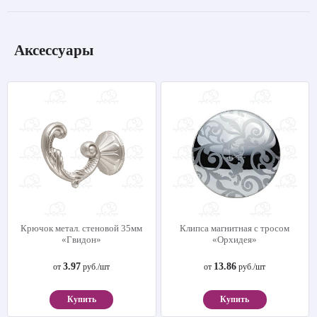
Аксессуары
Крючок метал. стеновой 35мм
Клипса магнитная с тросом
«Гвидон»
«Орхидея»
3.97
13.86
от
руб./шт
от
руб./шт
Купить
Купить