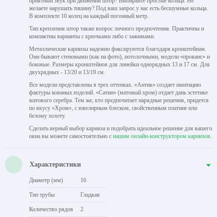
приятный звук при движении штор? Выбирайте простые кольца. Не
желаете нарушать тишину? Под ваш запрос у нас есть бесшумные кольца.
В комплекте 10 колец на каждый погонный метр.
Тип крепления штор также вопрос личного предпочтения. Практичны и
компактны варианты с крючками либо с зажимами.
Металлические карнизы надежно фиксируются благодаря кронштейнам.
Они бывают стеновыми (как на фото), потолочными, модели «прованс» и
боковые. Размеры кронштейнов для линейки однорядных 13 и 17 см. Для
двухрядных - 13/20 и 13/19 см.
Все модели представлены в трех оттенках. «Антик» создает имитацию
фактуры кованых изделий. «Сатин» (матовый хром) отдает дань эстетике
матового серебра. Тем же, кто предпочитает нарядные решения, придется
по вкусу «Хром», с ювелирным блеском, свойственным платине или
белому золоту.
Сделать верный выбор карниза и подобрать идеальное решение для вашего
окна вы можете самостоятельно с
нашим онлайн-конструктором карнизов
.
Характеристики
Диаметр (мм)
16
Тип трубы
Гладкая
Количество рядов
2