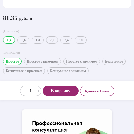
81.35
руб./шт
Длина (м)
1,4
1,6
1,8
2,0
2,4
3,0
Тип колец
Простое
Простое с крючком
Простое с зажимом
Бесшумное
Бесшумное с крючком
Бесшумное с зажимом
В корзину
Купить в 1 клик