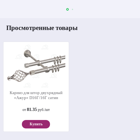
Просмотренные товары
Карниз для штор двухрядный
«Ажур» D16Г/16Г сатин
81.35
от
руб./шт
Купить