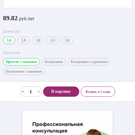
89.82
руб./шт
Длина (м)
1,6
1,8
2,0
2,4
3,0
Тип колец
Простое с зажимом
Бесшумное
Бесшумное с крючком
Бесшумное с зажимом
В корзину
Купить в 1 клик