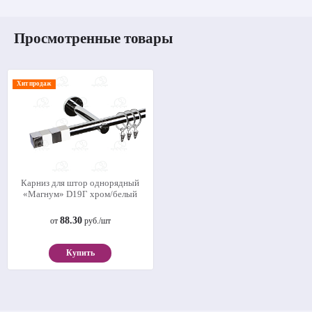
Просмотренные товары
Хит продаж
Карниз для штор однорядный
«Магнум» D19Г хром/белый
88.30
от
руб./шт
Купить