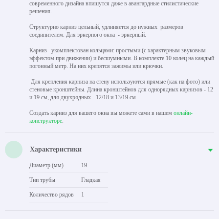
современного дизайна впишутся даже в авангардные стилистические
решения.
Структурно карниз цельный, удлиняется до нужных размеров
соединителем. Для эркерного окна - эркерный.
Карниз укомплектован кольцами: простыми (с характерным звуковым
эффектом при движении) и бесшумными. В комплекте 10 колец на каждый
погонный метр. На них крепятся зажимы или крючки.
Для крепления карниза на стену используются прямые (как на фото) или
стеновые кронштейны. Длина кронштейнов для однорядных карнизов - 12
и 19 см, для двухрядных - 12/18 и 13/19 см.
Создать карниз для вашего окна вы можете сами в нашем
онлайн-
конструкторе
.
Характеристики
Диаметр (мм)
19
Тип трубы
Гладкая
Количество рядов
1