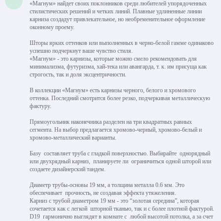
«Магнум» найдет своих поклонников среди любителей упорядоченных
стилистических решений и четких линий. Плавные удлиненные линии
карниза создадут привлекательное, но необременительное оформление
оконному проему.
Шторы ярких оттенков или выполненных в черно-белой гамме одинаково
успешно подчеркнут ваше чувство стиля.
«Магнум» - это карнизы, которые можно смело рекомендовать для
минимализма, футуризма, хай-тека или авангарда, т. к. им присуща как
строгость, так и доля эксцентричности.
В коллекции «Магнум» есть карнизы черного, белого и хромового
оттенка. Последний смотрится более резко, подчеркивая металлическую
фактуру.
Прямоугольник наконечника разделен на три квадратных равных
сегмента. На выбор предлагается хромово-черный, хромово-белый и
хромово-металлический варианты.
Базу составляет труба с гладкой поверхностью. Выбирайте однорядный
или двухрядный карниз, планируете ли ограничиться одной шторой или
создаете дизайнерский тандем.
Диаметр трубы-основы 19 мм, а толщина металла 0.6 мм. Это
обеспечивает прочность, не создавая эффекта утяжеления.
Карниз с трубой диаметром 19 мм - это “золотая середина”, которая
сочетается как с легкой шторной тканью, так и с более плотной фактурой.
D19 гармонично выглядят в комнате с любой высотой потолка, а за счет