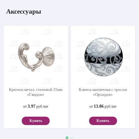
Аксессуары
Крючок метал. стеновой 35мм
Клипса магнитная с тросом
«Гвидон»
«Орхидея»
3.97
13.86
от
руб./шт
от
руб./шт
Купить
Купить