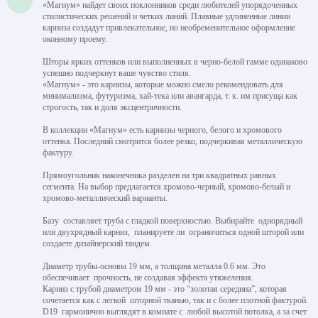
«Магнум» найдет своих поклонников среди любителей упорядоченных
стилистических решений и четких линий. Плавные удлиненные линии
карниза создадут привлекательное, но необременительное оформление
оконному проему.
Шторы ярких оттенков или выполненных в черно-белой гамме одинаково
успешно подчеркнут ваше чувство стиля.
«Магнум» - это карнизы, которые можно смело рекомендовать для
минимализма, футуризма, хай-тека или авангарда, т. к. им присуща как
строгость, так и доля эксцентричности.
В коллекции «Магнум» есть карнизы черного, белого и хромового
оттенка. Последний смотрится более резко, подчеркивая металлическую
фактуру.
Прямоугольник наконечника разделен на три квадратных равных
сегмента. На выбор предлагается хромово-черный, хромово-белый и
хромово-металлический варианты.
Базу составляет труба с гладкой поверхностью. Выбирайте однорядный
или двухрядный карниз, планируете ли ограничиться одной шторой или
создаете дизайнерский тандем.
Диаметр трубы-основы 19 мм, а толщина металла 0.6 мм. Это
обеспечивает прочность, не создавая эффекта утяжеления.
Карниз с трубой диаметром 19 мм - это “золотая середина”, которая
сочетается как с легкой шторной тканью, так и с более плотной фактурой.
D19 гармонично выглядят в комнате с любой высотой потолка, а за счет