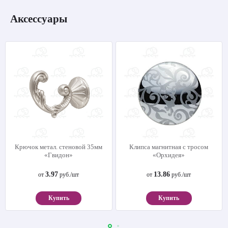
Аксессуары
Крючок метал. стеновой 35мм
Клипса магнитная с тросом
«Гвидон»
«Орхидея»
3.97
13.86
от
руб./шт
от
руб./шт
Купить
Купить