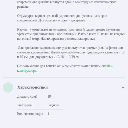
современного дизайна впишутся даже в авангардные стилистические
решения.
Структурно карниз цельный, удлиняется до нужных размеров
соединителем. Для эркерного окна - эркерный.
Карниз укомплектован кольцами: простыми (с характерным звуковым
эффектом при движении) и бесшумными. В комплекте 10 колец на каждый
погонный метр. На них крепятся зажимы или крючки.
Для крепления карниза на стену используются прямые (как на фото) или
стеновые кронштейны. Длина кронштейнов для однорядных карнизов - 12
и 19 см, для двухрядных - 12/18 и 13/19 см.
Создать карниз для вашего окна вы можете сами в нашем
онлайн-
конструкторе
.
Характеристики
Диаметр (мм)
19
Тип трубы
Гладкая
Количество рядов
1