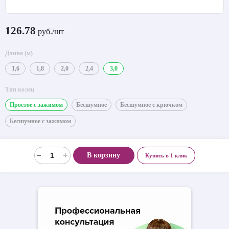
126.78
руб./шт
Длина (м)
1,6
1,8
2,0
2,4
3,0
Тип колец
Простое с зажимом
Бесшумное
Бесшумное с крючком
Бесшумное с зажимом
В корзину
Купить в 1 клик