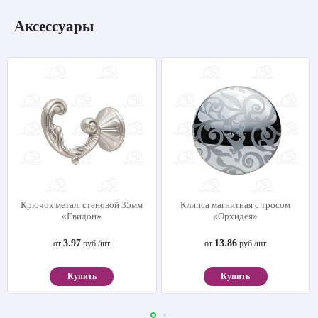
Аксессуары
Крючок метал. стеновой 35мм
Клипса магнитная с тросом
«Гвидон»
«Орхидея»
3.97
13.86
от
руб./шт
от
руб./шт
Купить
Купить