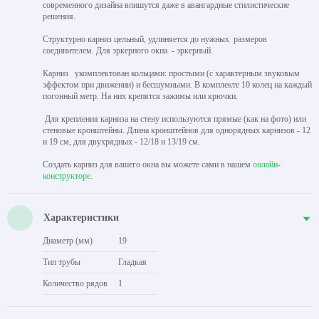
современного дизайна впишутся даже в авангардные стилистические
решения.
Структурно карниз цельный, удлиняется до нужных размеров
соединителем. Для эркерного окна - эркерный.
Карниз укомплектован кольцами: простыми (с характерным звуковым
эффектом при движении) и бесшумными. В комплекте 10 колец на каждый
погонный метр. На них крепятся зажимы или крючки.
Для крепления карниза на стену используются прямые (как на фото) или
стеновые кронштейны. Длина кронштейнов для однорядных карнизов - 12
и 19 см, для двухрядных - 12/18 и 13/19 см.
Создать карниз для вашего окна вы можете сами в нашем
онлайн-
конструкторе
.
Характеристики
Диаметр (мм)
19
Тип трубы
Гладкая
Количество рядов
1