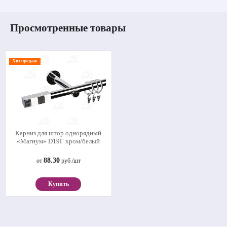
Просмотренные товары
Хит продаж
Карниз для штор однорядный
«Магнум» D19Г хром/белый
88.30
от
руб./шт
Купить