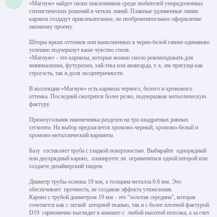
«Магнум» найдет своих поклонников среди любителей упорядоченных
стилистических решений и четких линий. Плавные удлиненные линии
карниза создадут привлекательное, но необременительное оформление
оконному проему.
Шторы ярких оттенков или выполненных в черно-белой гамме одинаково
успешно подчеркнут ваше чувство стиля.
«Магнум» - это карнизы, которые можно смело рекомендовать для
минимализма, футуризма, хай-тека или авангарда, т. к. им присуща как
строгость, так и доля эксцентричности.
В коллекции «Магнум» есть карнизы черного, белого и хромового
оттенка. Последний смотрится более резко, подчеркивая металлическую
фактуру.
Прямоугольник наконечника разделен на три квадратных равных
сегмента. На выбор предлагается хромово-черный, хромово-белый и
хромово-металлический варианты.
Базу составляет труба с гладкой поверхностью. Выбирайте однорядный
или двухрядный карниз, планируете ли ограничиться одной шторой или
создаете дизайнерский тандем.
Диаметр трубы-основы 19 мм, а толщина металла 0.6 мм. Это
обеспечивает прочность, не создавая эффекта утяжеления.
Карниз с трубой диаметром 19 мм - это “золотая середина”, которая
сочетается как с легкой шторной тканью, так и с более плотной фактурой.
D19 гармонично выглядят в комнате с любой высотой потолка, а за счет