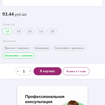
93.44
руб./шт
Длина (м)
1,6
1,8
2,0
2,4
3,0
Тип колец
Простое с зажимом
Бесшумное
Бесшумное с крючком
Бесшумное с зажимом
В корзину
Купить в 1 клик