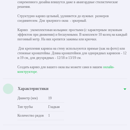
современного дизайна впишутся даже в авангардные стилистические
решения.
Структурно карниз цельный, удлиняется до нужных размеров
соединителем. Для эркерного окна - эркерный.
Карниз укомплектован кольцами: простыми (с характерным звуковым
эффектом при движении) и бесшумными. В комплекте 10 колец на каждый
погонный метр. На них крепятся зажимы или крючки.
Для крепления карниза на стену используются прямые (как на фото) или
стеновые кронштейны. Длина кронштейнов для однорядных карнизов - 12
и 19 см, для двухрядных - 12/18 и 13/19 см.
Создать карниз для вашего окна вы можете сами в нашем
онлайн-
конструкторе
.
Характеристики
Диаметр (мм)
19
Тип трубы
Гладкая
Количество рядов
1