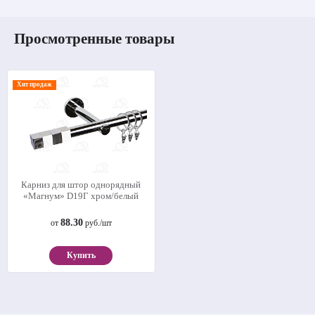
Просмотренные товары
Хит продаж
Карниз для штор однорядный
«Магнум» D19Г хром/белый
88.30
от
руб./шт
Купить