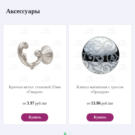
Аксессуары
Крючок метал. стеновой 35мм
Клипса магнитная с тросом
«Гвидон»
«Орхидея»
3.97
13.86
от
руб./шт
от
руб./шт
Купить
Купить