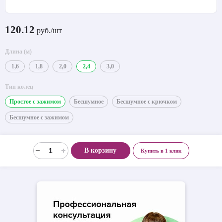
120.12
руб./шт
Длина (м)
1,6
1,8
2,0
2,4
3,0
Тип колец
Простое с зажимом
Бесшумное
Бесшумное с крючком
Бесшумное с зажимом
В корзину
Купить в 1 клик