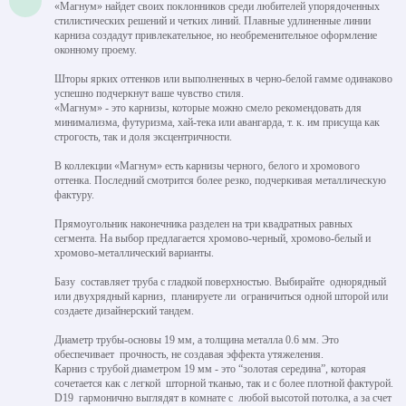
«Магнум» найдет своих поклонников среди любителей упорядоченных
стилистических решений и четких линий. Плавные удлиненные линии
карниза создадут привлекательное, но необременительное оформление
оконному проему.
Шторы ярких оттенков или выполненных в черно-белой гамме одинаково
успешно подчеркнут ваше чувство стиля.
«Магнум» - это карнизы, которые можно смело рекомендовать для
минимализма, футуризма, хай-тека или авангарда, т. к. им присуща как
строгость, так и доля эксцентричности.
В коллекции «Магнум» есть карнизы черного, белого и хромового
оттенка. Последний смотрится более резко, подчеркивая металлическую
фактуру.
Прямоугольник наконечника разделен на три квадратных равных
сегмента. На выбор предлагается хромово-черный, хромово-белый и
хромово-металлический варианты.
Базу составляет труба с гладкой поверхностью. Выбирайте однорядный
или двухрядный карниз, планируете ли ограничиться одной шторой или
создаете дизайнерский тандем.
Диаметр трубы-основы 19 мм, а толщина металла 0.6 мм. Это
обеспечивает прочность, не создавая эффекта утяжеления.
Карниз с трубой диаметром 19 мм - это “золотая середина”, которая
сочетается как с легкой шторной тканью, так и с более плотной фактурой.
D19 гармонично выглядят в комнате с любой высотой потолка, а за счет