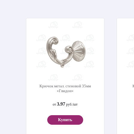
Крючок метал. стеновой 35мм
«Гвидон»
3.97
от
руб./шт
Купить