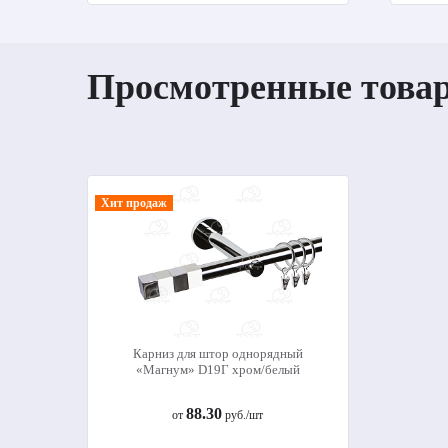
Просмотренные това
Хит продаж
Карниз для штор однорядный
«Магнум» D19Г хром/белый
88.30
от
руб./шт