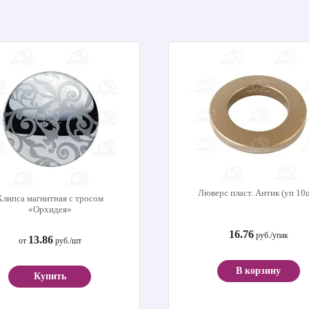
Люверс пласт. Антик (уп 10
Клипса магнитная с тросом
«Орхидея»
16.76
руб./упак
13.86
от
руб./шт
В корзину
Купить