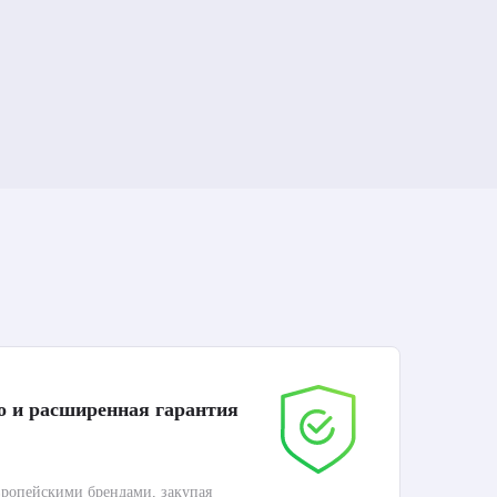
о и расширенная гарантия
До
ропейскими брендами, закупая
Дос