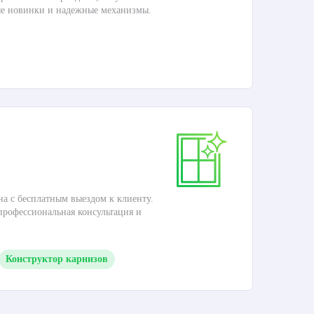
ые новинки и надежные механизмы.
Раб
П
Ка
на с бесплатным выездом к клиенту.
Это
 профессиональная консультация и
кар
Конструктор карнизов
М