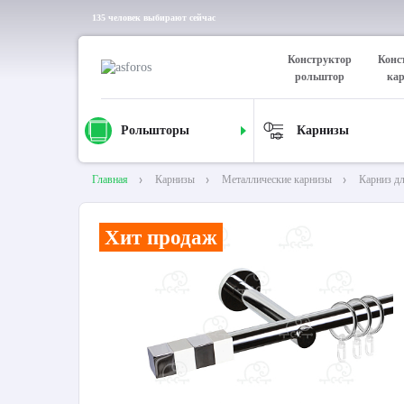
135 человек выбирают сейчас
Конструктор
Конс
рольштор
ка
Рольшторы
Карнизы
Главная
Карнизы
Металлические карнизы
Карниз д
Хит продаж