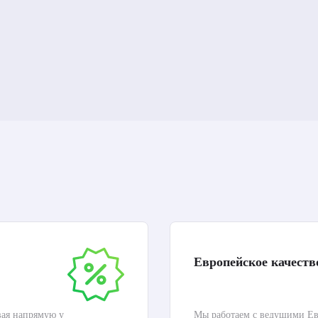
Европейское качеств
вая напрямую у
Мы работаем с ведущими Ев