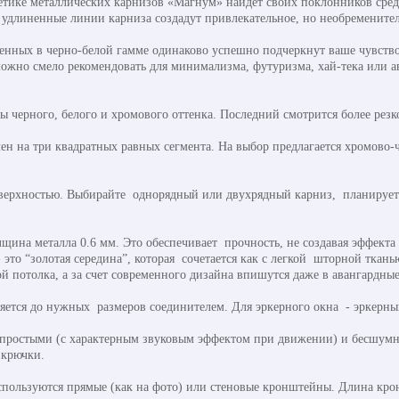
тетике металлических карнизов «Магнум» найдет своих поклонников сре
удлиненные линии карниза создадут привлекательное, но необремените
нных в черно-белой гамме одинаково успешно подчеркнут ваше чувство
ожно смело рекомендовать для минимализма, футуризма, хай-тека или аван
 черного, белого и хромового оттенка. Последний смотрится более резк
ен на три квадратных равных сегмента. На выбор предлагается хромово
поверхностью. Выбирайте однорядный или двухрядный карниз, планируе
щина металла 0.6 мм. Это обеспечивает прочность, не создавая эффекта
 это “золотая середина”, которая сочетается как с легкой шторной ткан
й потолка, а за счет современного дизайна впишутся даже в авангардны
яется до нужных размеров соединителем. Для эркерного окна - эркерны
простыми (с характерным звуковым эффектом при движении) и бесшумн
 крючки.
спользуются прямые (как на фото) или стеновые кронштейны. Длина крон