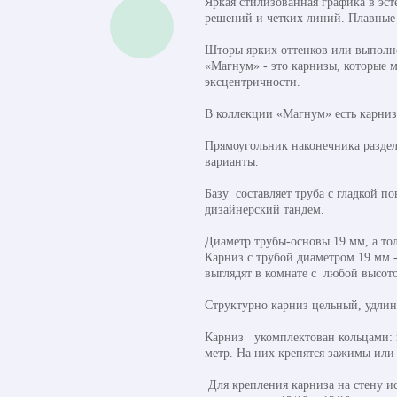
Яркая стилизованная графика в эс
решений и четких линий. Плавные 
Шторы ярких оттенков или выполне
«Магнум» - это карнизы, которые м
эксцентричности.
В коллекции «Магнум» есть карнизы
Прямоугольник наконечника раздел
варианты.
Базу составляет труба с гладкой 
дизайнерский тандем.
Диаметр трубы-основы 19 мм, а тол
Карниз с трубой диаметром 19 мм -
выглядят в комнате с любой высото
Структурно карниз цельный, удлин
Карниз укомплектован кольцами: 
метр. На них крепятся зажимы или
Для крепления карниза на стену и