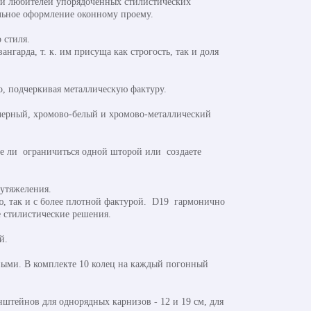
ди любителей упорядоченных стилистических
льное оформление оконному проему.
 стиля.
гарда, т. к. им присуща как строгость, так и доля
о, подчеркивая металлическую фактуру.
-черный, хромово-белый и хромово-металлический
те ли ограничиться одной шторой или создаете
 утяжеления.
ью, так и с более плотной фактурой. D19 гармонично
е стилистические решения.
й.
ыми. В комплекте 10 колец на каждый погонный
штейнов для однорядных карнизов - 12 и 19 см, для