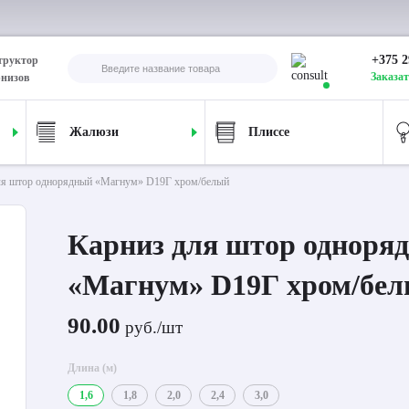
+375 2
труктор
Заказат
рнизов
Жалюзи
Плиссе
ля штор однорядный «Магнум» D19Г хром/белый
Карниз для штор одноря
«Магнум» D19Г хром/бе
90.00
руб./шт
Длина (м)
1,6
1,8
2,0
2,4
3,0