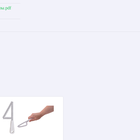
ры.pdf