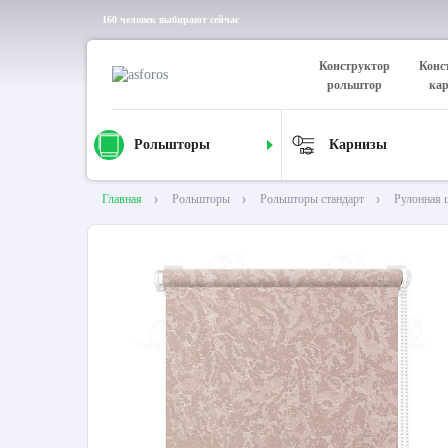
160 человек выбирают сейчас
Конструктор
Конс
рольштор
ка
Рольшторы
Карнизы
Главная
Рольшторы
Рольшторы стандарт
Рулонная 