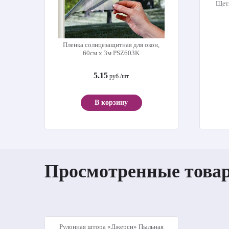
Щет
Пленка солнцезащитная для окон,
60см х 3м PSZ603K
5.15
руб./шт
В корзину
Просмотренные това