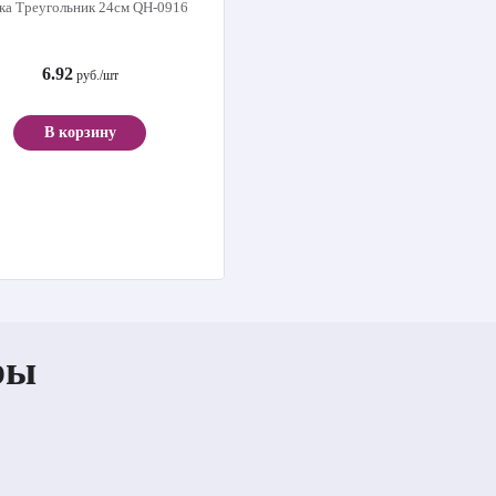
ка Треугольник 24см QH-0916
6.92
руб./шт
В корзину
ры