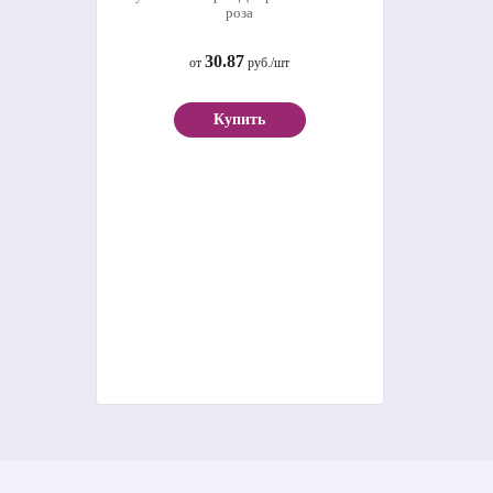
Рулонная штора «Джерси» Пыльная
роза
30.87
от
руб./шт
Купить