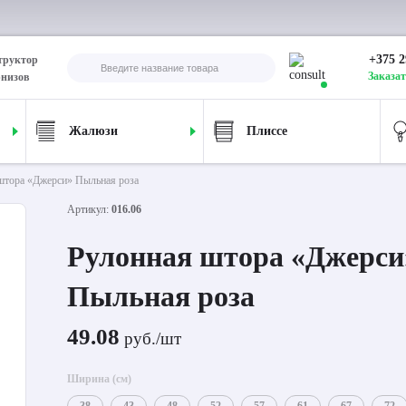
+375 2
труктор
Заказат
рнизов
Жалюзи
Плиссе
штора «Джерси» Пыльная роза
Артикул:
016.06
Рулонная штора «Джерси
Пыльная роза
49.08
руб./шт
Ширина (см)