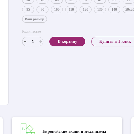
38
43
48
52
57
61
67
72
85
90
100
110
120
130
140
59x2
Ваш размер
Количество
В корзину
Купить в 1 клик
Европейские ткани и механизмы