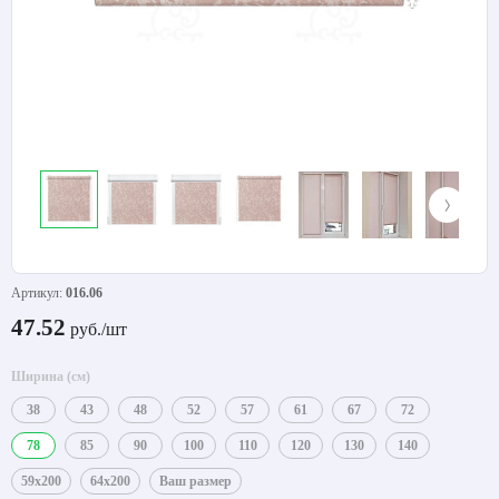
Артикул:
016.06
47.52
руб./шт
Ширина (см)
38
43
48
52
57
61
67
72
78
85
90
100
110
120
130
140
59x200
64x200
Ваш размер