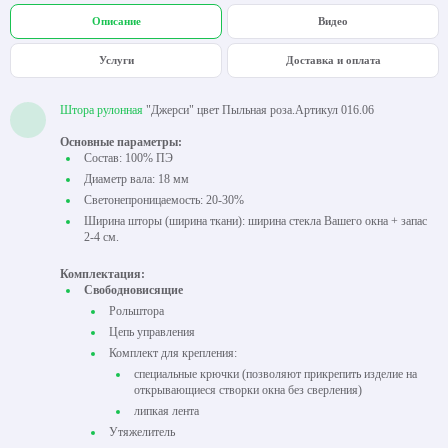
Описание
Видео
Услуги
Доставка и оплата
Штора рулонная
"Джерси" цвет Пыльная роза.Артикул 016.06
Основные параметры:
Состав: 100% ПЭ
Диаметр вала: 18 мм
Светонепроницаемость: 20-30%
Ширина шторы (ширина ткани): ширина стекла Вашего окна + запас
2-4 см.
Комплектация:
Свободновисящие
Рольштора
Цепь управления
Комплект для крепления:
специальные крючки (позволяют прикрепить изделие на
открывающиеся створки окна без сверления)
липкая лента
Утяжелитель