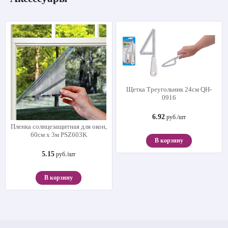
Щетка Треугольник 24см QH-
0916
6.92
руб./шт
Пленка солнцезащитная для окон,
60см х 3м PSZ603K
В корзину
5.15
руб./шт
В корзину