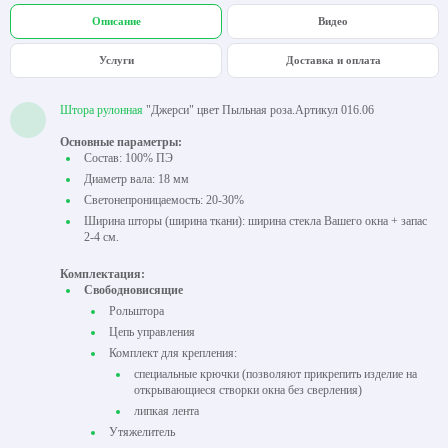
Описание
Видео
Услуги
Доставка и оплата
Штора рулонная
"Джерси" цвет Пыльная роза.Артикул 016.06
Основные параметры:
Состав: 100% ПЭ
Диаметр вала: 18 мм
Светонепроницаемость: 20-30%
Ширина шторы (ширина ткани): ширина стекла Вашего окна + запас
2-4 см.
Комплектация:
Свободновисящие
Рольштора
Цепь управления
Комплект для крепления:
специальные крючки (позволяют прикрепить изделие на
открывающиеся створки окна без сверления)
липкая лента
Утяжелитель