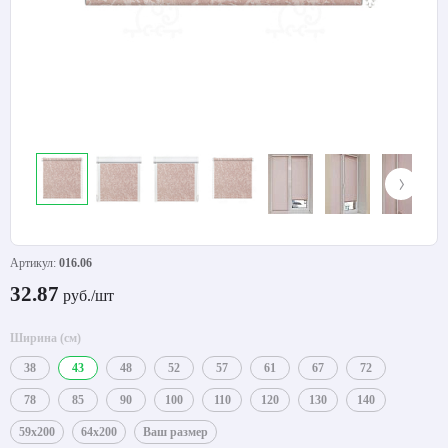
Артикул:
016.06
32.87
руб./шт
Ширина (см)
38
43
48
52
57
61
67
72
78
85
90
100
110
120
130
140
59x200
64x200
Ваш размер