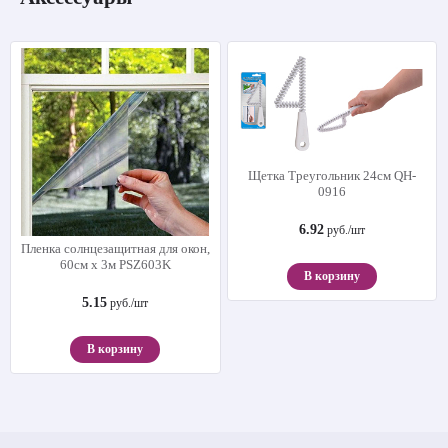
Щетка Треугольник 24см QH-
0916
6.92
руб./шт
Пленка солнцезащитная для окон,
60см х 3м PSZ603K
В корзину
5.15
руб./шт
В корзину