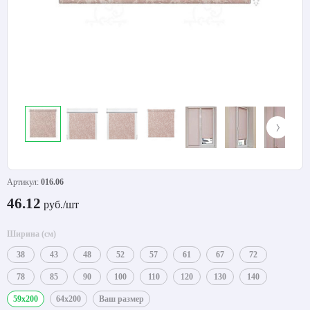
Артикул:
016.06
46.12
руб./шт
Ширина (см)
38
43
48
52
57
61
67
72
78
85
90
100
110
120
130
140
59x200
64x200
Ваш размер