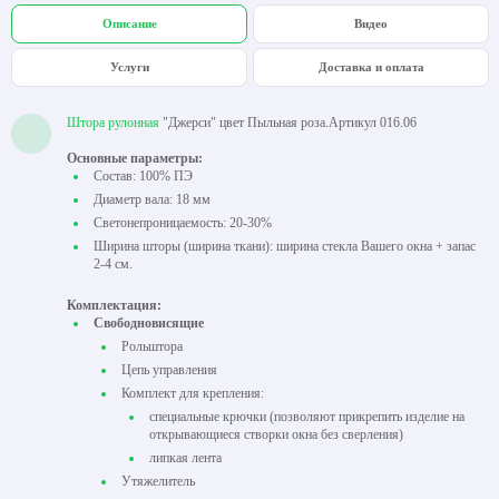
Описание
Видео
Услуги
Доставка и оплата
Штора рулонная
"Джерси" цвет Пыльная роза.Артикул 016.06
Основные параметры:
Состав: 100% ПЭ
Диаметр вала: 18 мм
Светонепроницаемость: 20-30%
Ширина шторы (ширина ткани): ширина стекла Вашего окна + запас
2-4 см.
Комплектация:
Свободновисящие
Рольштора
Цепь управления
Комплект для крепления:
специальные крючки (позволяют прикрепить изделие на
открывающиеся створки окна без сверления)
липкая лента
Утяжелитель