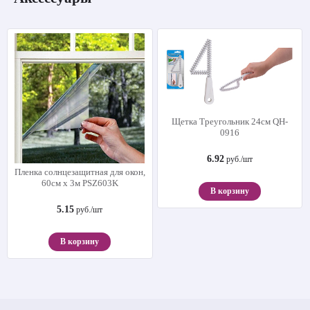
Щетка Треугольник 24см QH-
0916
6.92
руб./шт
Пленка солнцезащитная для окон,
60см х 3м PSZ603K
В корзину
5.15
руб./шт
В корзину