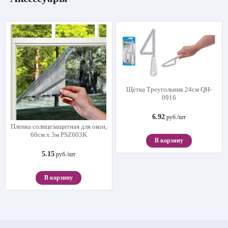
Щетка Треугольник 24см QH-
0916
6.92
руб./шт
Пленка солнцезащитная для окон,
60см х 3м PSZ603K
В корзину
5.15
руб./шт
В корзину