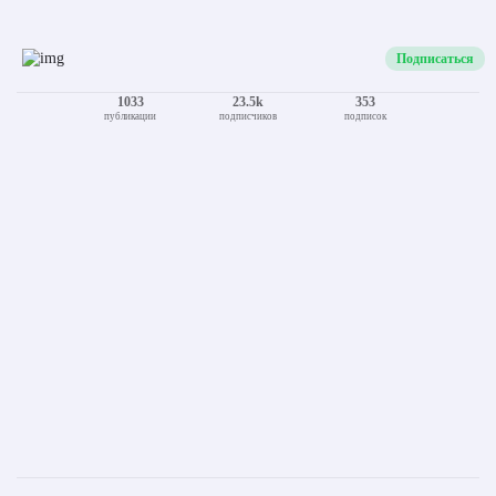
Пн.-Пт. 9:00 - 17:30
+375 (29) 765-83-28
Сб., Вс. выходной
+375 (17) 320-49-06
Офис:
Пн-Пт с 9:00 до 17:30
г. Минск, ул.Кедышко 26Б, оф. 104
Заказать звонок
Telegram
Viber
Подписаться
1033
23.5k
353
публикации
подписчиков
подписок