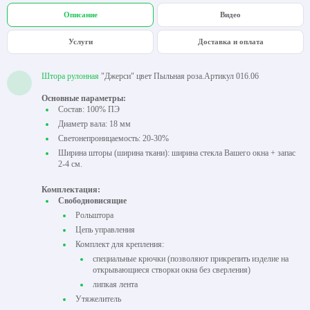
Описание
Видео
Услуги
Доставка и оплата
Штора рулонная
"Джерси" цвет Пыльная роза.Артикул 016.06
Основные параметры:
Состав: 100% ПЭ
Диаметр вала: 18 мм
Светонепроницаемость: 20-30%
Ширина шторы (ширина ткани): ширина стекла Вашего окна + запас
2-4 см.
Комплектация:
Свободновисящие
Рольштора
Цепь управления
Комплект для крепления:
специальные крючки (позволяют прикрепить изделие на
открывающиеся створки окна без сверления)
липкая лента
Утяжелитель