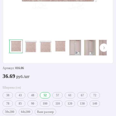
Артикул:
016.06
36.69
руб./шт
Ширина (см)
38
43
48
52
57
61
67
72
78
85
90
100
110
120
130
140
59x200
64x200
Ваш размер