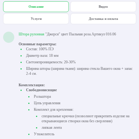
Описание
Видео
Услуги
Доставка и оплата
Штора рулонная
"Джерси" цвет Пыльная роза.Артикул 016.06
Основные параметры:
Состав: 100% ПЭ
Диаметр вала: 18 мм
Светонепроницаемость: 20-30%
Ширина шторы (ширина ткани): ширина стекла Вашего окна + запас
2-4 см.
Комплектация:
Свободновисящие
Рольштора
Цепь управления
Комплект для крепления:
специальные крючки (позволяют прикрепить изделие на
открывающиеся створки окна без сверления)
липкая лента
Утяжелитель