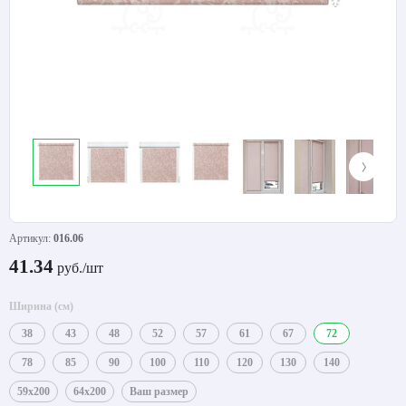
Артикул:
016.06
41.34
руб./шт
Ширина (см)
38
43
48
52
57
61
67
72
78
85
90
100
110
120
130
140
59x200
64x200
Ваш размер