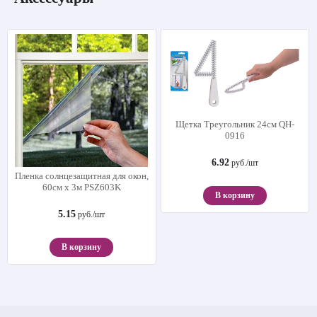
Щетка Треугольник 24см QH-
0916
6.92
руб./шт
Пленка солнцезащитная для окон,
60см х 3м PSZ603K
В корзину
5.15
руб./шт
В корзину