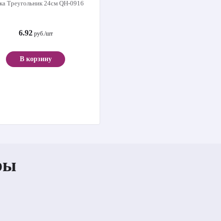
ка Треугольник 24см QH-0916
6.92
руб./шт
В корзину
ры