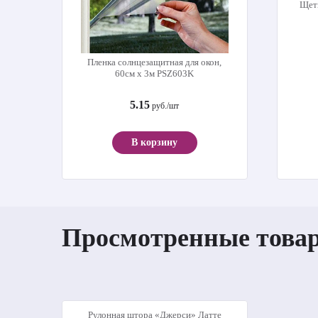
Щет
Пленка солнцезащитная для окон,
60см х 3м PSZ603K
5.15
руб./шт
В корзину
Просмотренные това
Рулонная штора «Джерси» Латте