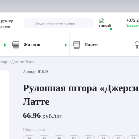
+375 2
труктор
Заказат
рнизов
Жалюзи
Плиссе
штора «Джерси» Латте
Артикул:
016.03
Рулонная штора «Джерси
Латте
66.96
руб./шт
Ширина (см)