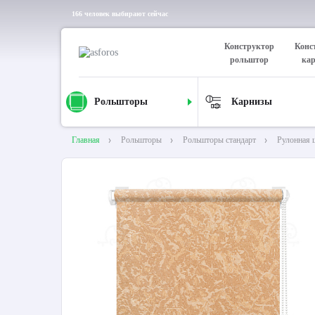
166 человек выбирают сейчас
Конструктор
Конс
рольштор
ка
Рольшторы
Карнизы
Главная
Рольшторы
Рольшторы стандарт
Рулонная 