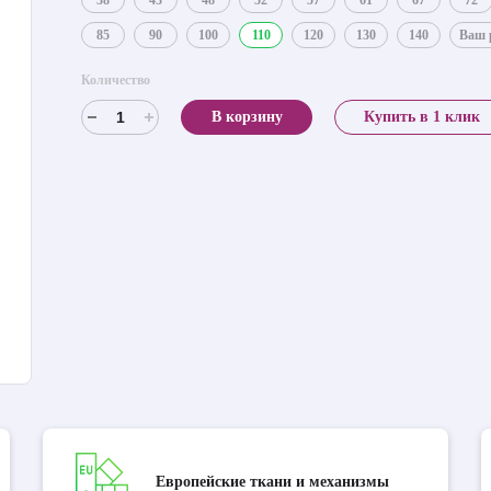
38
43
48
52
57
61
67
72
85
90
100
110
120
130
140
Ваш 
Количество
В корзину
Купить в 1 клик
Европейские ткани и механизмы