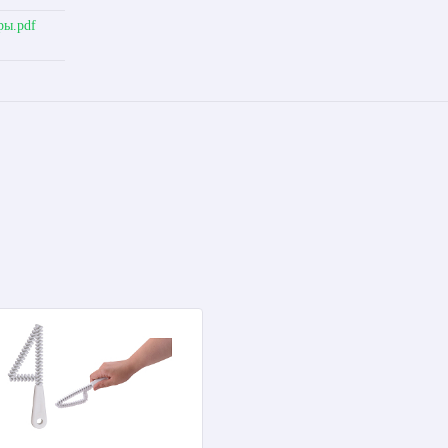
ры.pdf