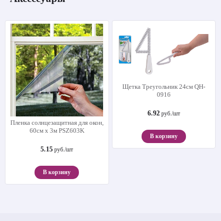
Щетка Треугольник 24см QH-
0916
6.92
руб./шт
Пленка солнцезащитная для окон,
60см х 3м PSZ603K
В корзину
5.15
руб./шт
В корзину