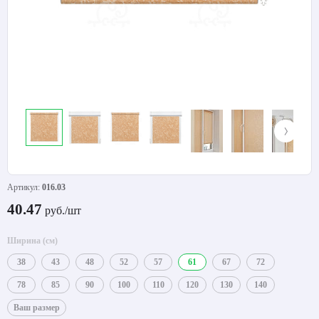
Артикул:
016.03
40.47
руб./шт
Ширина (см)
38
43
48
52
57
61
67
72
78
85
90
100
110
120
130
140
Ваш размер