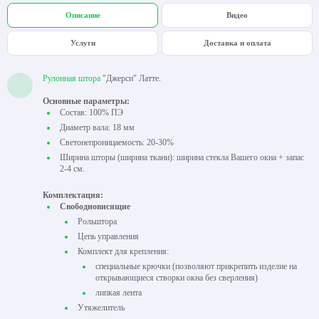
Описание
Видео
Услуги
Доставка и оплата
Рулонная штора
"Джерси" Латте.
Основные параметры:
Состав: 100% ПЭ
Диаметр вала: 18 мм
Светонепроницаемость: 20-30%
Ширина шторы (ширина ткани): ширина стекла Вашего окна + запас
2-4 см.
Комплектация:
Свободновисящие
Рольштора
Цепь управления
Комплект для крепления:
специальные крючки (позволяют прикрепить изделие на
открывающиеся створки окна без сверления)
липкая лента
Утяжелитель