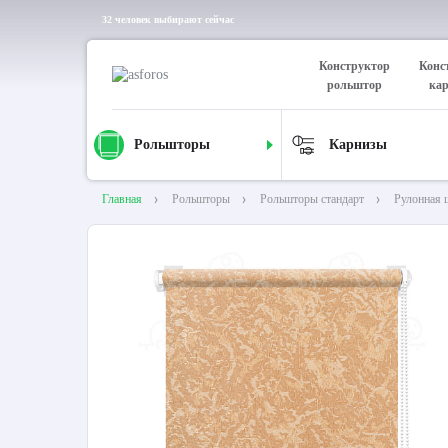
32 человек выбирают сейчас
Конструктор
Конс
рольштор
ка
Рольшторы
Карнизы
Главная
Рольшторы
Рольшторы стандарт
Рулонная 