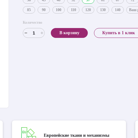
38
43
48
52
57
61
67
72
85
90
100
110
120
130
140
Ваш 
Количество
В корзину
Купить в 1 клик
Европейские ткани и механизмы