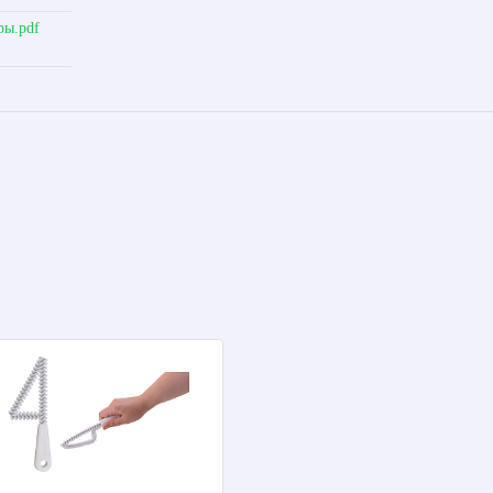
ры.pdf