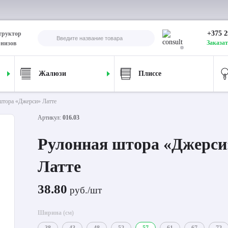
+375 2
труктор
Заказат
рнизов
Жалюзи
Плиссе
штора «Джерси» Латте
Артикул:
016.03
Рулонная штора «Джерси
Латте
38.80
руб./шт
Ширина (см)