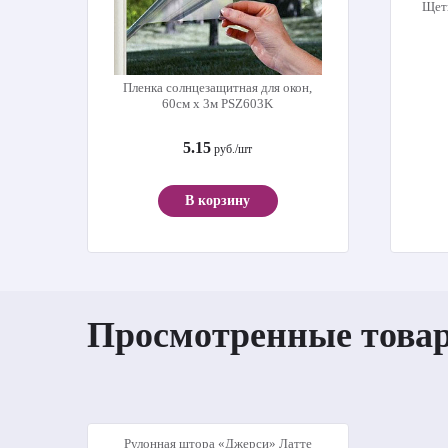
Щет
Пленка солнцезащитная для окон,
60см х 3м PSZ603K
5.15
руб./шт
В корзину
Просмотренные това
Рулонная штора «Джерси» Латте