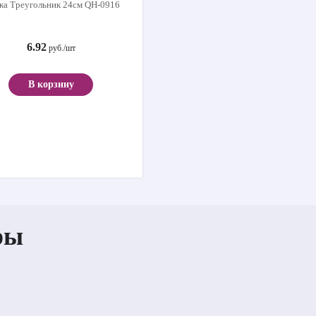
ка Треугольник 24см QH-0916
6.92
руб./шт
В корзину
ры