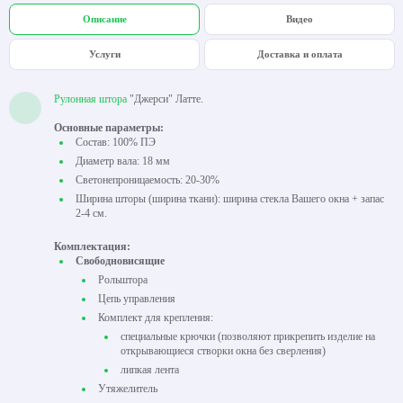
Описание
Видео
Услуги
Доставка и оплата
Рулонная штора
"Джерси" Латте.
Основные параметры:
Состав: 100% ПЭ
Диаметр вала: 18 мм
Светонепроницаемость: 20-30%
Ширина шторы (ширина ткани): ширина стекла Вашего окна + запас
2-4 см.
Комплектация:
Свободновисящие
Рольштора
Цепь управления
Комплект для крепления:
специальные крючки (позволяют прикрепить изделие на
открывающиеся створки окна без сверления)
липкая лента
Утяжелитель