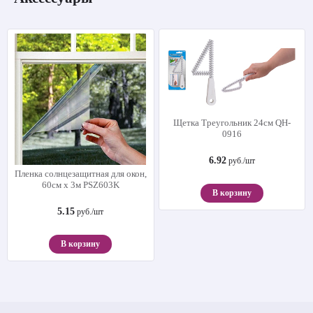
Щетка Треугольник 24см QH-
0916
6.92
руб./шт
Пленка солнцезащитная для окон,
60см х 3м PSZ603K
В корзину
5.15
руб./шт
В корзину