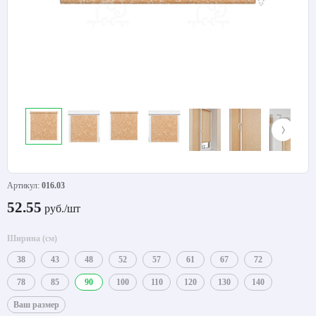
Артикул:
016.03
52.55
руб./шт
Ширина (см)
38
43
48
52
57
61
67
72
78
85
90
100
110
120
130
140
Ваш размер