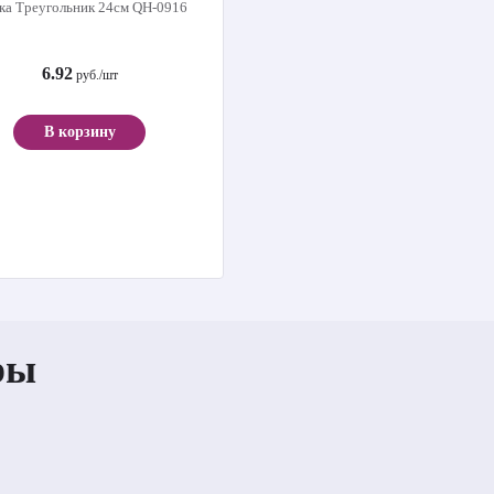
ка Треугольник 24см QH-0916
6.92
руб./шт
В корзину
ры