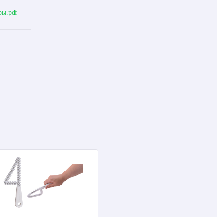
ры.pdf