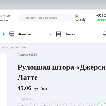
+375 2
труктор
Заказат
рнизов
Жалюзи
Плиссе
штора «Джерси» Латте
Артикул:
016.03
Рулонная штора «Джерси
Латте
45.06
руб./шт
Ширина (см)