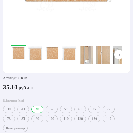
Артикул:
016.03
35.10
руб./шт
Ширина (см)
38
43
48
52
57
61
67
72
78
85
90
100
110
120
130
140
Ваш размер