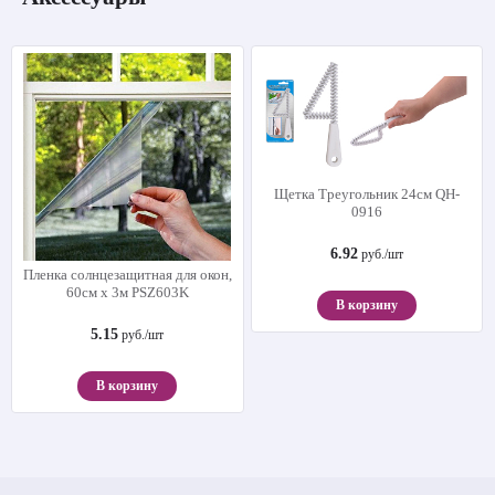
Щетка Треугольник 24см QH-
0916
6.92
руб./шт
Пленка солнцезащитная для окон,
60см х 3м PSZ603K
В корзину
5.15
руб./шт
В корзину