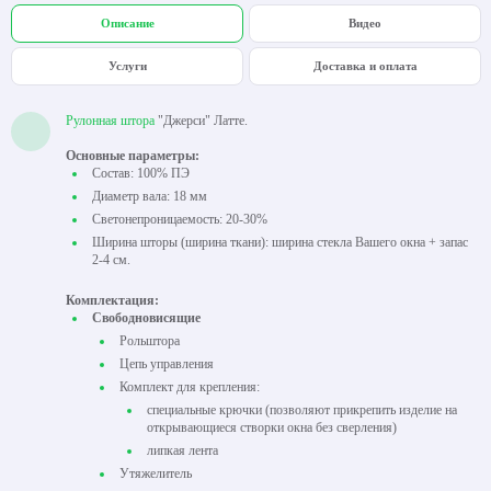
Описание
Видео
Услуги
Доставка и оплата
Рулонная штора
"Джерси" Латте.
Основные параметры:
Состав: 100% ПЭ
Диаметр вала: 18 мм
Светонепроницаемость: 20-30%
Ширина шторы (ширина ткани): ширина стекла Вашего окна + запас
2-4 см.
Комплектация:
Свободновисящие
Рольштора
Цепь управления
Комплект для крепления:
специальные крючки (позволяют прикрепить изделие на
открывающиеся створки окна без сверления)
липкая лента
Утяжелитель