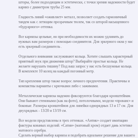
шторы, более подходящим и эстетически, с точки зрения надежности будет
карниз с диаметром трубы 25 мм.
Гладкость линий «оживляет» металл, позволяет создать гармоничный
тандем как с летящим прозрачным тюлем, так со шторой насыщенного
«будуарного» оттенка.
Все карнизы цельные, но при необходимости их можно удлинить до
нужных вам размеров с помощью соединителя. Для эркерного окна у нас
есть эркерный соединитель .
Отдельного внимания заслуживают кольца. Хотите слышать характерный
приятный звук при движении штор? Выбирайте простые кольца. Не
желаете нарушать тишину? Под ваш запрос у нас есть бесшумные кольца.
В комплекте 10 колец на каждый погонный метр.
Тип крепления штор также вопрос личного предпочтения. Практичны и
компактны варианты с крючками либо с зажимами.
Металлические карнизы надежно фиксируются благодаря кронштейнам.
Они бывают стеновыми (как на фото), потолочными, модели «прованс» и
боковые. Размеры кронштейнов для линейки однорядных 13 и 17 см. Для
двухрядных - 13/20 и 13/19 см.
Все модели представлены в трех оттенках. «Антик» создает имитацию
фактуры кованых изделий. «Сатин» (матовый хром) отдает дань эстетике
матового серебра.
Сделать верный выбор карниза и подобрать идеальное решение для вашего