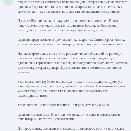
рифленый» станет оптимальным выбором для интерьеров в стиле нежного
прованса, барокко или ненавязчивого кантри, а также для эклектичных
сюжетов, для тех владельцев, которые еще не определились со стилем.
Дизайн «Шар рифленый» аккуратен, максимально лаконичен. В нем
присутствуют, как округлые, так удлиненные формы, но без резких
переходов, что смягчает металлическую фактуру изделия.
Карнизы представлены в трех вариантах покрытия: Сатин, Хром, Антик,
что позволяет сочетать с ними шторы, как теплых, так и холодных тонов.
На платформе-основании уютно расположился небольшой по размеру
шарообразной формы наконечник. Эффектности ему придают две
вдавленных горизонтальных полосы, проходящих по окружности, активно
выделяющих середину шара. Цвета наконечника соответствуют цветам
карниза.
Базу составляет труба-основа которая может иметь гладкую, крученую
или рифленую поверхность, а диаметр 16 или 25 мм. Вы можете выбрать
как однорядные, так двухрядные, позволяющие сочетать две
разновидности штор.
Труба легкая, но при этом прочная. Толщина металла - 0.6 мм.
Карнизы с диаметром 16 мм для невысокого потолка и декорирования
окна шторами из тонкой, легкой ткани.
Для просторных помещений с высокими потолками, если у вас тяжелые