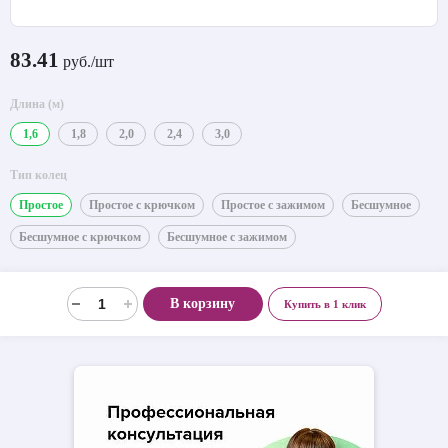
83.41
руб./шт
Длина (м)
1,6
1,8
2,0
2,4
3,0
Тип колец
Простое
Простое с крючком
Простое с зажимом
Бесшумное
Бесшумное с крючком
Бесшумное с зажимом
В корзину
Купить в 1 клик