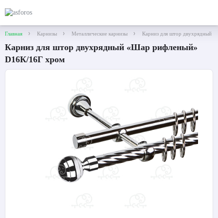
Главная
Карнизы
Металлические карнизы
Карниз для штор двухрядный 
Карниз для штор двухрядный «Шар рифленый»
D16К/16Г хром