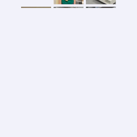
Безопасная оплата
2026 © ООО «АС ФОРОС»
УНП 691590051 выдан 20.08.2013, Минским райисполком. В торговом реестре с 20.08.2024
№724845
Вся информация на сайте – собственность интернет-магазина asforos.by.
Публикация/копирование информации с сайта без разрешения правообладателя запрещено.