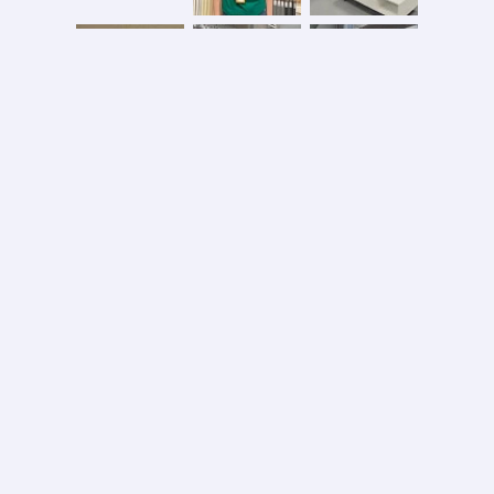
Безопасная оплата
2026 © ООО «АС ФОРОС»
УНП 691590051 выдан 20.08.2013, Минским райисполком. В торговом реестре с 20.08.2024
№724845
Вся информация на сайте – собственность интернет-магазина asforos.by.
Публикация/копирование информации с сайта без разрешения правообладателя запрещено.