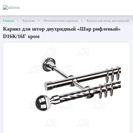
Главная
Карнизы
Металлические карнизы
Карниз для штор двухрядный 
Карниз для штор двухрядный «Шар рифленый»
D16К/16Г хром