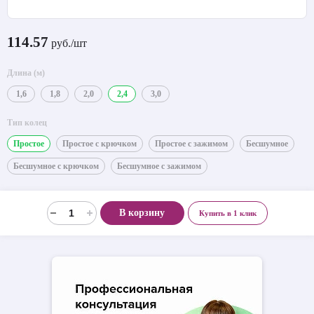
114.57
руб./шт
Длина (м)
1,6
1,8
2,0
2,4
3,0
Тип колец
Простое
Простое с крючком
Простое с зажимом
Бесшумное
Бесшумное с крючком
Бесшумное с зажимом
В корзину
Купить в 1 клик