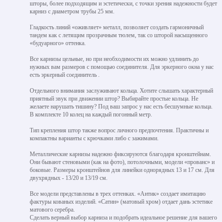
шторы, более подходящим и эстетически, с точки зрения надежности будет
карниз с диаметром трубы 25 мм.
Гладкость линий «оживляет» металл, позволяет создать гармоничный
тандем как с летящим прозрачным тюлем, так со шторой насыщенного
«будуарного» оттенка.
Все карнизы цельные, но при необходимости их можно удлинить до
нужных вам размеров с помощью соединителя. Для эркерного окна у нас
есть эркерный соединитель .
Отдельного внимания заслуживают кольца. Хотите слышать характерный
приятный звук при движении штор? Выбирайте простые кольца. Не
желаете нарушать тишину? Под ваш запрос у нас есть бесшумные кольца.
В комплекте 10 колец на каждый погонный метр.
Тип крепления штор также вопрос личного предпочтения. Практичны и
компактны варианты с крючками либо с зажимами.
Металлические карнизы надежно фиксируются благодаря кронштейнам.
Они бывают стеновыми (как на фото), потолочными, модели «прованс» и
боковые. Размеры кронштейнов для линейки однорядных 13 и 17 см. Для
двухрядных - 13/20 и 13/19 см.
Все модели представлены в трех оттенках. «Антик» создает имитацию
фактуры кованых изделий. «Сатин» (матовый хром) отдает дань эстетике
матового серебра.
Сделать верный выбор карниза и подобрать идеальное решение для вашего