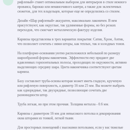
рифленый» станет оптимальным выбором для интерьеров в стиле нежного
прованса, барокко или ненавязчивого кантри, а также для эклектичных
сюжетов, для тех владельцев, которые еще не определились со стилем.
Дизайн «Шар рифленый» аккуратен, максимально лаконичен. В нем
присутствуют, как округлые, так удлиненные формы, но без резких
переходов, что смягчает металлическую фактуру изделия.
Карнизы представлены в трех вариантах покрытия: Сатин, Хром, Антик,
что позволяет сочетать с ними шторы, как теплых, так и холодных тонов.
На платформе-основании уютно расположился небольшой по размеру
шарообразной формы наконечник. Эффектности ему придают две
вдавленных горизонтальных полосы, проходящих по окружности, активно
выделяющих середину шара. Цвета наконечника соответствуют цветам
карниза.
Базу составляет труба-основа которая может иметь гладкую, крученую
или рифленую поверхность, а диаметр 16 или 25 мм. Вы можете выбрать
как однорядные, так двухрядные, позволяющие сочетать две
разновидности штор.
Труба легкая, но при этом прочная. Толщина металла - 0.6 мм.
Карнизы с диаметром 16 мм для невысокого потолка и декорирования
окна шторами из тонкой, легкой ткани.
Для просторных помещений с высокими потолками, если у вас тяжелые