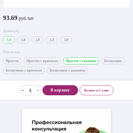
93.69
руб./шт
Длина (м)
1,6
1,8
2,0
2,4
3,0
Тип колец
Простое
Простое с крючком
Простое с зажимом
Бесшумное
Бесшумное с крючком
Бесшумное с зажимом
В корзину
Купить в 1 клик