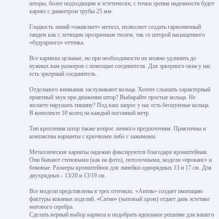
шторы, более подходящим и эстетически, с точки зрения надежности будет
карниз с диаметром трубы 25 мм.
Гладкость линий «оживляет» металл, позволяет создать гармоничный
тандем как с летящим прозрачным тюлем, так со шторой насыщенного
«будуарного» оттенка.
Все карнизы цельные, но при необходимости их можно удлинить до
нужных вам размеров с помощью соединителя. Для эркерного окна у нас
есть эркерный соединитель .
Отдельного внимания заслуживают кольца. Хотите слышать характерный
приятный звук при движении штор? Выбирайте простые кольца. Не
желаете нарушать тишину? Под ваш запрос у нас есть бесшумные кольца.
В комплекте 10 колец на каждый погонный метр.
Тип крепления штор также вопрос личного предпочтения. Практичны и
компактны варианты с крючками либо с зажимами.
Металлические карнизы надежно фиксируются благодаря кронштейнам.
Они бывают стеновыми (как на фото), потолочными, модели «прованс» и
боковые. Размеры кронштейнов для линейки однорядных 13 и 17 см. Для
двухрядных - 13/20 и 13/19 см.
Все модели представлены в трех оттенках. «Антик» создает имитацию
фактуры кованых изделий. «Сатин» (матовый хром) отдает дань эстетике
матового серебра.
Сделать верный выбор карниза и подобрать идеальное решение для вашего