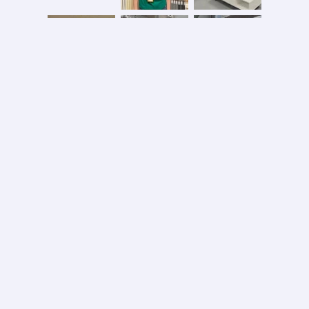
Безопасная оплата
2026 © ООО «АС ФОРОС»
УНП 691590051 выдан 20.08.2013, Минским райисполком. В торговом реестре с 20.08.2024
№724845
Вся информация на сайте – собственность интернет-магазина asforos.by.
Публикация/копирование информации с сайта без разрешения правообладателя запрещено.