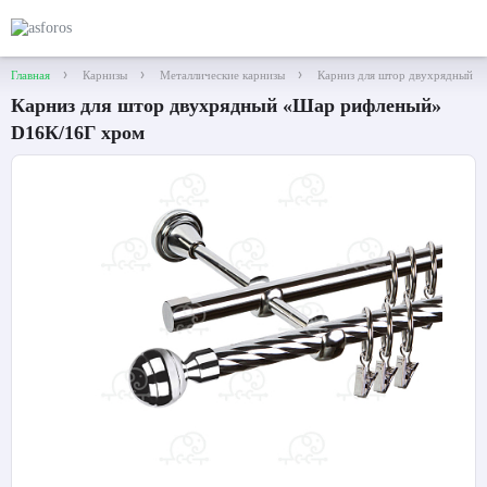
Главная
Карнизы
Металлические карнизы
Карниз для штор двухрядный 
Карниз для штор двухрядный «Шар рифленый»
D16К/16Г хром