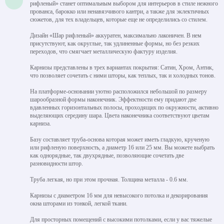
рифленый» станет оптимальным выбором для интерьеров в стиле нежного
прованса, барокко или ненавязчивого кантри, а также для эклектичных
сюжетов, для тех владельцев, которые еще не определились со стилем.
Дизайн «Шар рифленый» аккуратен, максимально лаконичен. В нем
присутствуют, как округлые, так удлиненные формы, но без резких
переходов, что смягчает металлическую фактуру изделия.
Карнизы представлены в трех вариантах покрытия: Сатин, Хром, Антик,
что позволяет сочетать с ними шторы, как теплых, так и холодных тонов.
На платформе-основании уютно расположился небольшой по размеру
шарообразной формы наконечник. Эффектности ему придают две
вдавленных горизонтальных полосы, проходящих по окружности, активно
выделяющих середину шара. Цвета наконечника соответствуют цветам
карниза.
Базу составляет труба-основа которая может иметь гладкую, крученую
или рифленую поверхность, а диаметр 16 или 25 мм. Вы можете выбрать
как однорядные, так двухрядные, позволяющие сочетать две
разновидности штор.
Труба легкая, но при этом прочная. Толщина металла - 0.6 мм.
Карнизы с диаметром 16 мм для невысокого потолка и декорирования
окна шторами из тонкой, легкой ткани.
Для просторных помещений с высокими потолками, если у вас тяжелые