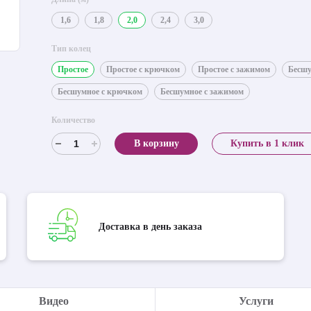
1,6
1,8
2,0
2,4
3,0
Тип колец
Простое
Простое с крючком
Простое с зажимом
Бесш
Бесшумное с крючком
Бесшумное с зажимом
Количество
В корзину
Купить в 1 клик
Доставка в день заказа
Видео
Услуги