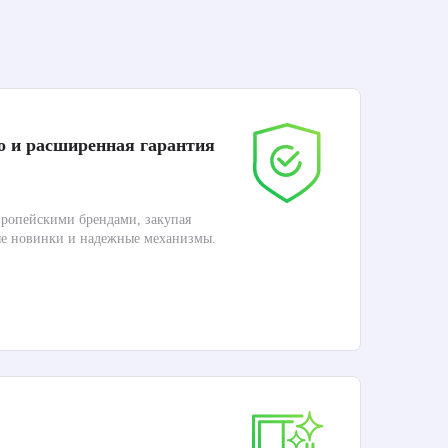
о и расширенная гарантия
До
ропейскими брендами, закупая
Дос
ые новинки и надежные механизмы.
Раб
П
Ка