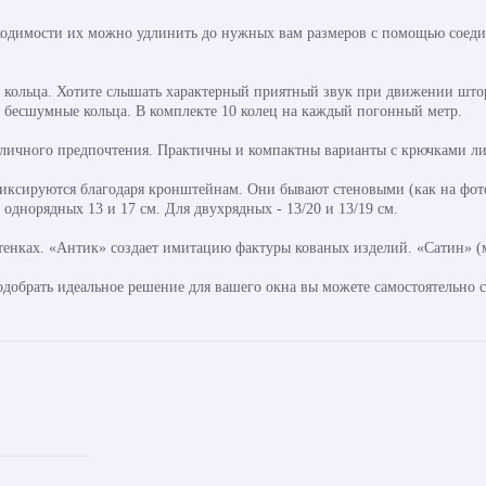
ходимости их можно удлинить до нужных вам размеров с помощью соедин
кольца. Хотите слышать характерный приятный звук при движении штор
ь бесшумные кольца. В комплекте 10 колец на каждый погонный метр.
 личного предпочтения. Практичны и компактны варианты с крючками ли
ксируются благодаря кронштейнам. Они бывают стеновыми (как на фото
днорядных 13 и 17 см. Для двухрядных - 13/20 и 13/19 см.
тенках. «Антик» создает имитацию фактуры кованых изделий. «Сатин» (м
одобрать идеальное решение для вашего окна вы можете самостоятельно 