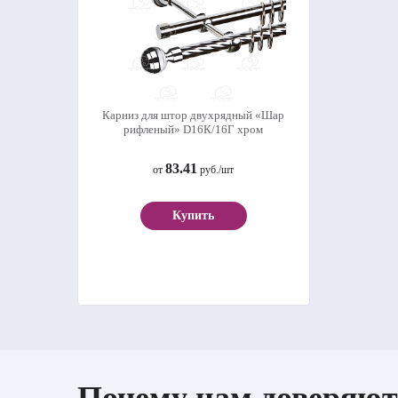
Карниз для штор двухрядный «Шар
рифленый» D16К/16Г хром
83.41
от
руб./шт
Купить