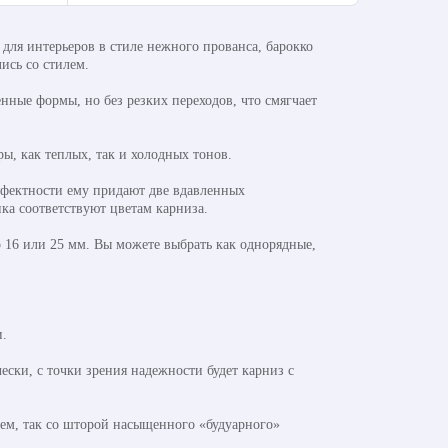
ля интерьеров в стиле нежного прованса, барокко
ись со стилем.
нные формы, но без резких переходов, что смягчает
ы, как теплых, так и холодных тонов.
фектности ему придают две вдавленных
а соответствуют цветам карниза.
р 16 или 25 мм. Вы можете выбрать как однорядные,
и.
ски, с точки зрения надежности будет карниз с
лем, так со шторой насыщенного «будуарного»