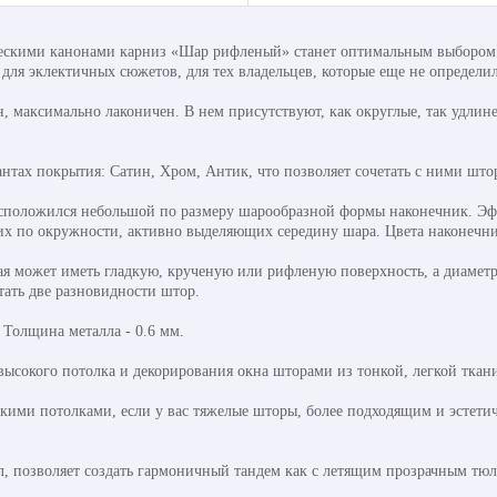
ескими канонами карниз «Шар рифленый» станет оптимальным выбором д
 для эклектичных сюжетов, для тех владельцев, которые еще не определил
 максимально лаконичен. В нем присутствуют, как округлые, так удлине
нтах покрытия: Сатин, Хром, Антик, что позволяет сочетать с ними штор
сположился небольшой по размеру шарообразной формы наконечник. Эф
х по окружности, активно выделяющих середину шара. Цвета наконечник
рая может иметь гладкую, крученую или рифленую поверхность, а диамет
тать две разновидности штор.
. Толщина металла - 0.6 мм.
высокого потолка и декорирования окна шторами из тонкой, легкой ткан
ими потолками, если у вас тяжелые шторы, более подходящим и эстетиче
л, позволяет создать гармоничный тандем как с летящим прозрачным тю