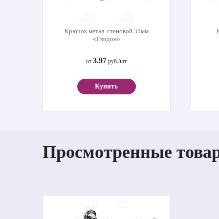
Крючок метал. стеновой 35мм
«Гвидон»
3.97
от
руб./шт
Купить
Просмотренные това