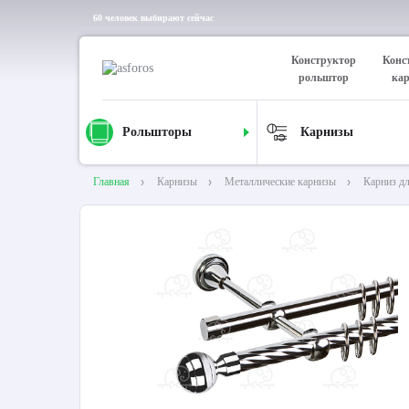
60 человек выбирают сейчас
Конструктор
Конс
рольштор
ка
Рольшторы
Карнизы
Главная
Карнизы
Металлические карнизы
Карниз д