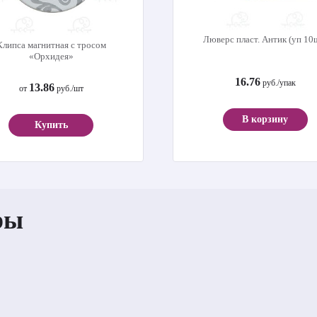
Люверс пласт. Антик (уп 10
Клипса магнитная с тросом
«Орхидея»
16.76
руб./упак
13.86
от
руб./шт
В корзину
Купить
ры