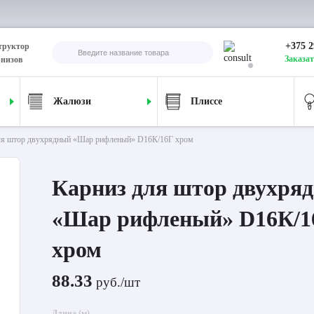
+375 2
труктор
Заказат
рнизов
Жалюзи
Плиссе
ля штор двухрядный «Шар рифленый» D16К/16Г хром
Карниз для штор двухря
«Шар рифленый» D16К/1
хром
88.33
руб./шт
Длина (м)