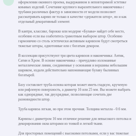
оформлении оконного проема, выдержанном в неповторимой эстетике
кованых изделий. Сочетание крупного выразительного наконечника с
трубами различных фактур в зависимости от модели позволяет
рассматривать карниз не только в качестве «держателя штор», но и как
отдельный декоративный элемент.
В кантри, классике, барокко или модерне «Булава» найдет себе место,
особенно если вы озаботитесь грамотным выбором штор. Особенно
гармонично со столь эстетически активным карнизом будут смотреться
тяжелые шторы, однотонные или с богатым декором.
В коллекции присутствуют три цвета карнизов и наконечника: Антик,
Сатин и Хром. В основе наконечника – причудливо изломанные
металлические линии, соединенные у основания и вершины небольшим
шариком, издали действительно напоминающие булаву былинных
богатырей.
Базу составляет труба-основа которая может иметь гладкую, крученую
или рифленую поверхность, а диаметр 16 или 25 мм. Вы можете выбрать
как однорядные, так двухрядные, позволяющие сочетать две
разновидности штор.
Труба карниза легкая, но при этом прочная. Толщина металла - 0.6 мм.
Карнизы с диаметром 16 мм отличное решение для невысокого потолка и
декорирования окна шторами из тонкой и легкой ткани.
Для просторных помещений с высокими потолками, если у вас тяжелые