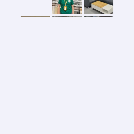
Безопасная оплата
2026 © ООО «АС ФОРОС»
УНП 691590051 выдан 20.08.2013, Минским райисполком. В торговом реестре с 20.08.2024
№724845
Вся информация на сайте – собственность интернет-магазина asforos.by.
Публикация/копирование информации с сайта без разрешения правообладателя запрещено.