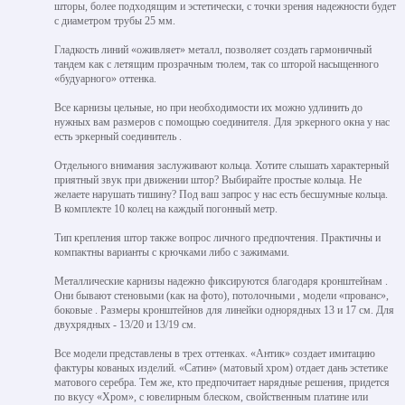
шторы, более подходящим и эстетически, с точки зрения надежности будет
с диаметром трубы 25 мм.
Гладкость линий «оживляет» металл, позволяет создать гармоничный
тандем как с летящим прозрачным тюлем, так со шторой насыщенного
«будуарного» оттенка.
Все карнизы цельные, но при необходимости их можно удлинить до
нужных вам размеров с помощью соединителя. Для эркерного окна у нас
есть эркерный соединитель .
Отдельного внимания заслуживают кольца. Хотите слышать характерный
приятный звук при движении штор? Выбирайте простые кольца. Не
желаете нарушать тишину? Под ваш запрос у нас есть бесшумные кольца.
В комплекте 10 колец на каждый погонный метр.
Тип крепления штор также вопрос личного предпочтения. Практичны и
компактны варианты с крючками либо с зажимами.
Металлические карнизы надежно фиксируются благодаря кронштейнам .
Они бывают стеновыми (как на фото), потолочными , модели «прованс»,
боковые . Размеры кронштейнов для линейки однорядных 13 и 17 см. Для
двухрядных - 13/20 и 13/19 см.
Все модели представлены в трех оттенках. «Антик» создает имитацию
фактуры кованых изделий. «Сатин» (матовый хром) отдает дань эстетике
матового серебра. Тем же, кто предпочитает нарядные решения, придется
по вкусу «Хром», с ювелирным блеском, свойственным платине или