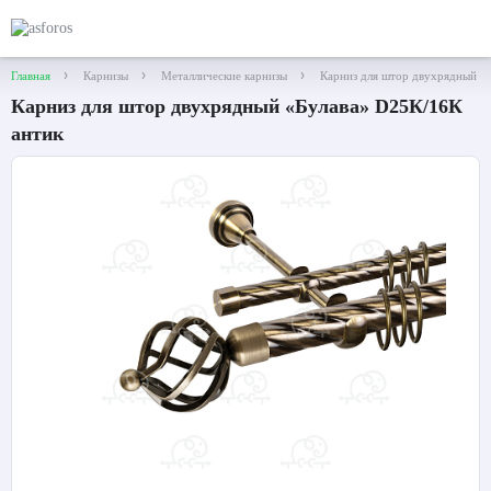
Главная
Карнизы
Металлические карнизы
Карниз для штор двухрядный «
Карниз для штор двухрядный «Булава» D25К/16К
антик