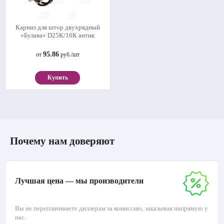
Карниз для штор двухрядный
«Булава» D25К/16К антик
95.86
от
руб./шт
Купить
Почему нам доверяют
Лучшая цена — мы производители
Вы не переплачиваете диллерам за комиссию, заказывая напрямую у
нас.