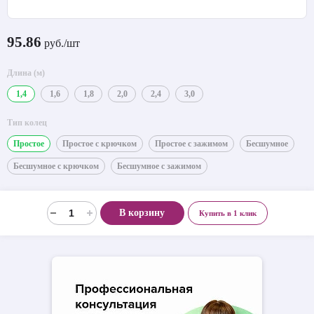
95.86
руб./шт
Длина (м)
1,4
1,6
1,8
2,0
2,4
3,0
Тип колец
Простое
Простое с крючком
Простое с зажимом
Бесшумное
Бесшумное с крючком
Бесшумное с зажимом
В корзину
Купить в 1 клик