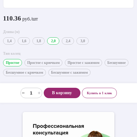
110.36
руб./шт
Длина (м)
1,4
1,6
1,8
2,0
2,4
3,0
Тип колец
Простое
Простое с крючком
Простое с зажимом
Бесшумное
Бесшумное с крючком
Бесшумное с зажимом
В корзину
Купить в 1 клик