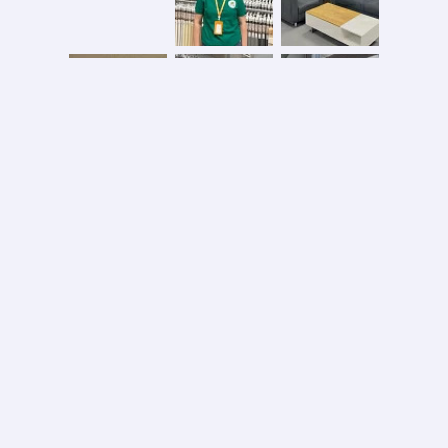
Безопасная оплата
2026 © ООО «АС ФОРОС»
УНП 691590051 выдан 20.08.2013, Минским райисполком. В торговом реестре с 20.08.2024
№724845
Вся информация на сайте – собственность интернет-магазина asforos.by.
Публикация/копирование информации с сайта без разрешения правообладателя запрещено.