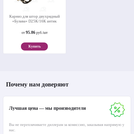
Карниз для штор двухрядный
«Булава» D25К/16К антик
95.86
от
руб./шт
Купить
Почему нам доверяют
Лучшая цена — мы производители
Вы не переплачиваете диллерам за комиссию, заказывая напрямую у
нас.