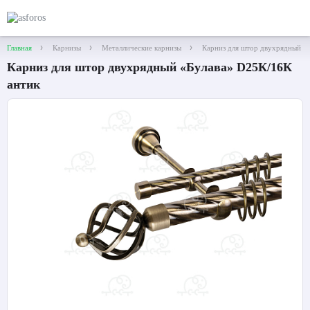
Главная
Карнизы
Металлические карнизы
Карниз для штор двухрядный «
Карниз для штор двухрядный «Булава» D25К/16К
антик