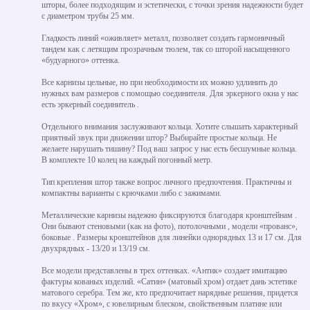
шторы, более подходящим и эстетически, с точки зрения надежности будет
с диаметром трубы 25 мм.
Гладкость линий «оживляет» металл, позволяет создать гармоничный
тандем как с летящим прозрачным тюлем, так со шторой насыщенного
«будуарного» оттенка.
Все карнизы цельные, но при необходимости их можно удлинить до
нужных вам размеров с помощью соединителя. Для эркерного окна у нас
есть эркерный соединитель .
Отдельного внимания заслуживают кольца. Хотите слышать характерный
приятный звук при движении штор? Выбирайте простые кольца. Не
желаете нарушать тишину? Под ваш запрос у нас есть бесшумные кольца.
В комплекте 10 колец на каждый погонный метр.
Тип крепления штор также вопрос личного предпочтения. Практичны и
компактны варианты с крючками либо с зажимами.
Металлические карнизы надежно фиксируются благодаря кронштейнам .
Они бывают стеновыми (как на фото), потолочными , модели «прованс»,
боковые . Размеры кронштейнов для линейки однорядных 13 и 17 см. Для
двухрядных - 13/20 и 13/19 см.
Все модели представлены в трех оттенках. «Антик» создает имитацию
фактуры кованых изделий. «Сатин» (матовый хром) отдает дань эстетике
матового серебра. Тем же, кто предпочитает нарядные решения, придется
по вкусу «Хром», с ювелирным блеском, свойственным платине или