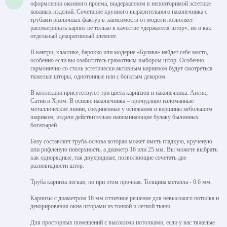
оформлении оконного проема, выдержанном в неповторимой эстетике
кованых изделий. Сочетание крупного выразительного наконечника с
трубами различных фактур в зависимости от модели позволяет
рассматривать карниз не только в качестве «держателя штор», но и как
отдельный декоративный элемент.
В кантри, классике, барокко или модерне «Булава» найдет себе место,
особенно если вы озаботитесь грамотным выбором штор. Особенно
гармонично со столь эстетически активным карнизом будут смотреться
тяжелые шторы, однотонные или с богатым декором.
В коллекции присутствуют три цвета карнизов и наконечника: Антик,
Сатин и Хром. В основе наконечника – причудливо изломанные
металлические линии, соединенные у основания и вершины небольшим
шариком, издали действительно напоминающие булаву былинных
богатырей.
Базу составляет труба-основа которая может иметь гладкую, крученую
или рифленую поверхность, а диаметр 16 или 25 мм. Вы можете выбрать
как однорядные, так двухрядные, позволяющие сочетать две
разновидности штор.
Труба карниза легкая, но при этом прочная. Толщина металла - 0.6 мм.
Карнизы с диаметром 16 мм отличное решение для невысокого потолка и
декорирования окна шторами из тонкой и легкой ткани.
Для просторных помещений с высокими потолками, если у вас тяжелые