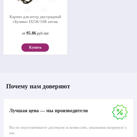
Карниз для штор двухрядный
«Булава» D25К/16К антик
95.86
от
руб./шт
Купить
Почему нам доверяют
Лучшая цена — мы производители
Вы не переплачиваете диллерам за комиссию, заказывая напрямую у
нас.