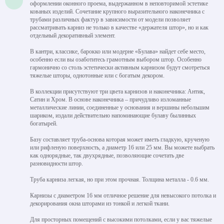
оформлении оконного проема, выдержанном в неповторимой эстетике
кованых изделий. Сочетание крупного выразительного наконечника с
трубами различных фактур в зависимости от модели позволяет
рассматривать карниз не только в качестве «держателя штор», но и как
отдельный декоративный элемент.
В кантри, классике, барокко или модерне «Булава» найдет себе место,
особенно если вы озаботитесь грамотным выбором штор. Особенно
гармонично со столь эстетически активным карнизом будут смотреться
тяжелые шторы, однотонные или с богатым декором.
В коллекции присутствуют три цвета карнизов и наконечника: Антик,
Сатин и Хром. В основе наконечника – причудливо изломанные
металлические линии, соединенные у основания и вершины небольшим
шариком, издали действительно напоминающие булаву былинных
богатырей.
Базу составляет труба-основа которая может иметь гладкую, крученую
или рифленую поверхность, а диаметр 16 или 25 мм. Вы можете выбрать
как однорядные, так двухрядные, позволяющие сочетать две
разновидности штор.
Труба карниза легкая, но при этом прочная. Толщина металла - 0.6 мм.
Карнизы с диаметром 16 мм отличное решение для невысокого потолка и
декорирования окна шторами из тонкой и легкой ткани.
Для просторных помещений с высокими потолками, если у вас тяжелые