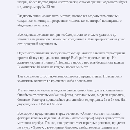
шторы, более подходящим и эстетически, с точки зрения надежности будет
с диаметром трубы 25 мм.
Гладкость линий «оживляет» металл, позволяет создать гармоничный
тандем как с летящим прозрачным тюлем, так со шторой насыщенного
«будуарного» оттенка.
Все карнизы цельные, но при необходимости их можно удлинить до
нужных вам размеров с помощью соединителя. Для эркерного окна у нас
есть эркерный соединитель .
Отдельного внимания заслуживают кольца. Хотите слышать характерный
приятный звук при движении штор? Выбирайте простые кольца. Не
желаете нарушать тишину? Под ваш запрос у нас есть бесшумные кольца.
В комплекте 10 колец на каждый погонный метр.
Тип крепления штор также вопрос личного предпочтения. Практичны и
компактны варианты с крючками либо с зажимами.
Металлические карнизы надежно фиксируются благодаря кронштейнам .
Они бывают стеновыми (как на фото), потолочными , модели «прованс»,
боковые . Размеры кронштейнов для линейки однорядных 13 и 17 см. Для
двухрядных - 13/20 и 13/19 см.
Все модели представлены в трех оттенках. «Антик» создает имитацию
фактуры кованых изделий. «Сатин» (матовый хром) отдает дань эстетике
матового серебра. Тем же, кто предпочитает нарядные решения, придется
по вкусу «Хром», с ювелирным блеском, свойственным платине или