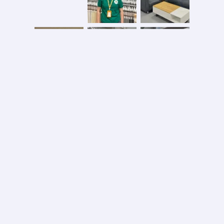
Безопасная оплата
2026 © ООО «АС ФОРОС»
УНП 691590051 выдан 20.08.2013, Минским райисполком. В торговом реестре с 20.08.2024
№724845
Вся информация на сайте – собственность интернет-магазина asforos.by.
Публикация/копирование информации с сайта без разрешения правообладателя запрещено.