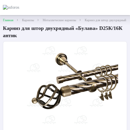
Главная
Карнизы
Металлические карнизы
Карниз для штор двухрядный «
Карниз для штор двухрядный «Булава» D25К/16К
антик