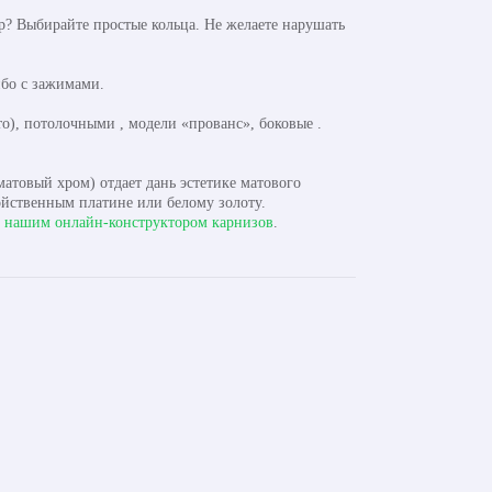
? Выбирайте простые кольца. Не желаете нарушать
бо с зажимами.
), потолочными , модели «прованс», боковые .
атовый хром) отдает дань эстетике матового
ойственным платине или белому золоту.
с
нашим онлайн-конструктором карнизов
.