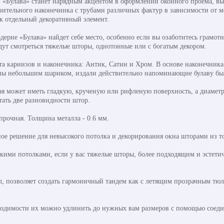
 «Булава» станет нарядным акцентом в оформлении оконного проема, в
ительного наконечника с трубами различных фактур в зависимости от мо
ак отдельный декоративный элемент.
одерне «Булава» найдет себе место, особенно если вы озаботитесь грам
дут смотреться тяжелые шторы, однотонные или с богатым декором.
та карнизов и наконечника: Антик, Сатин и Хром. В основе наконечник
ны небольшим шариком, издали действительно напоминающие булаву бы
рая может иметь гладкую, крученую или рифленую поверхность, а диамет
тать две разновидности штор.
 прочная. Толщина металла - 0.6 мм.
ое решение для невысокого потолка и декорирования окна шторами из то
ими потолками, если у вас тяжелые шторы, более подходящим и эстетиче
л, позволяет создать гармоничный тандем как с летящим прозрачным тю
ходимости их можно удлинить до нужных вам размеров с помощью соедин