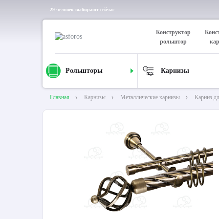
29 человек выбирают сейчас
Конструктор
Конс
рольштор
ка
Рольшторы
Карнизы
Главная
Карнизы
Металлические карнизы
Карниз д