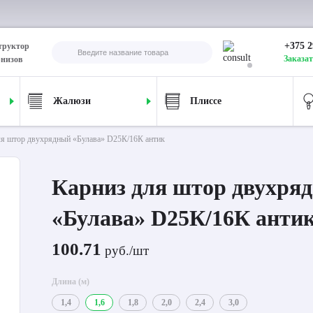
+375 2
труктор
Заказат
рнизов
Жалюзи
Плиссе
ля штор двухрядный «Булава» D25К/16К антик
Карниз для штор двухря
«Булава» D25К/16К анти
100.71
руб./шт
Длина (м)
1,4
1,6
1,8
2,0
2,4
3,0