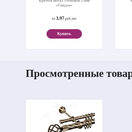
Крючок метал. стеновой 35мм
«Гвидон»
3.97
от
руб./шт
Купить
Просмотренные това