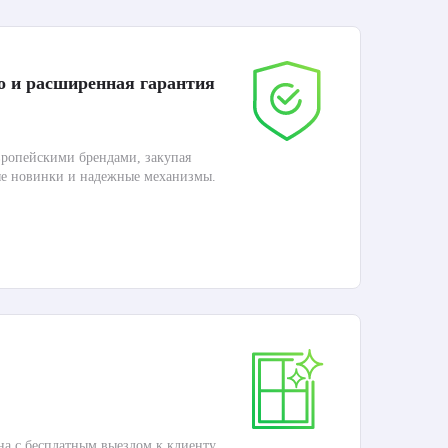
о и расширенная гарантия
До
ропейскими брендами, закупая
Дос
ые новинки и надежные механизмы.
Раб
П
Ка
на с бесплатным выездом к клиенту.
Это