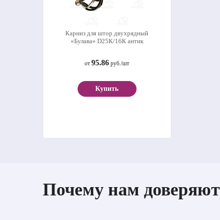
Карниз для штор двухрядный
«Булава» D25К/16К антик
95.86
от
руб./шт
Купить
Почему нам доверяют