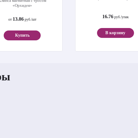
Клипса магнитная с тросом
«Орхидея»
16.76
руб./упак
13.86
от
руб./шт
В корзину
Купить
ры