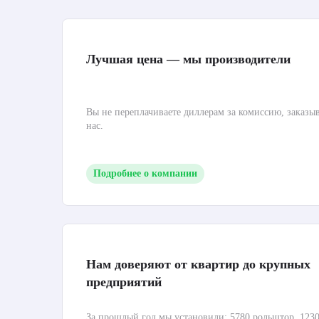
Лучшая цена — мы производители
Вы не переплачиваете диллерам за комиссию, заказы
нас.
Подробнее о компании
Нам доверяют от квартир до крупных
предприятий
За прошлый год мы установили: 5780 рольштор, 1230