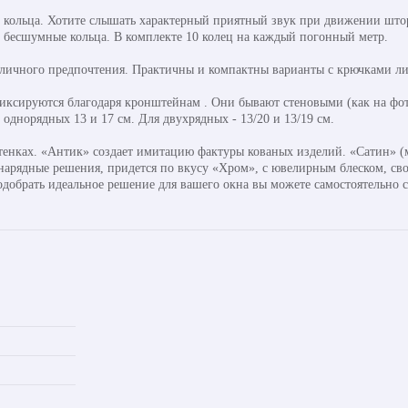
кольца. Хотите слышать характерный приятный звук при движении штор
ь бесшумные кольца. В комплекте 10 колец на каждый погонный метр.
 личного предпочтения. Практичны и компактны варианты с крючками ли
ксируются благодаря кронштейнам . Они бывают стеновыми (как на фото
днорядных 13 и 17 см. Для двухрядных - 13/20 и 13/19 см.
тенках. «Антик» создает имитацию фактуры кованых изделий. «Сатин» (м
 нарядные решения, придется по вкусу «Хром», с ювелирным блеском, св
одобрать идеальное решение для вашего окна вы можете самостоятельно 