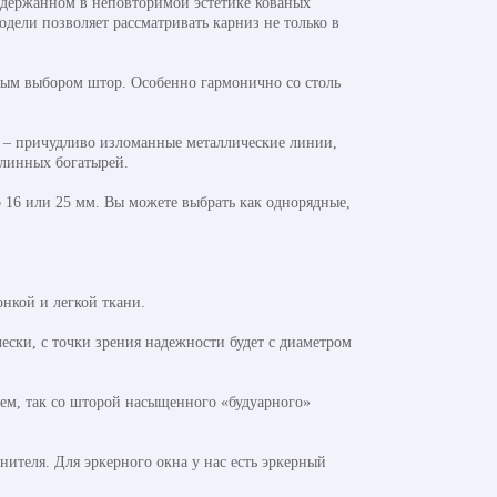
ыдержанном в неповторимой эстетике кованых
дели позволяет рассматривать карниз не только в
отным выбором штор. Особенно гармонично со столь
а – причудливо изломанные металлические линии,
линных богатырей.
р 16 или 25 мм. Вы можете выбрать как однорядные,
нкой и легкой ткани.
ски, с точки зрения надежности будет с диаметром
лем, так со шторой насыщенного «будуарного»
ителя. Для эркерного окна у нас есть эркерный