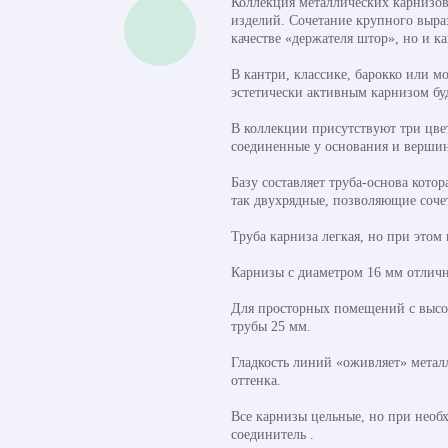
Коллекция металлических карнизов
изделий. Сочетание крупного выраз
качестве «держателя штор», но и к
В кантри, классике, барокко или м
эстетически активным карнизом бу
В коллекции присутствуют три цве
соединенные у основания и верши
Базу составляет труба-основа кото
так двухрядные, позволяющие соче
Труба карниза легкая, но при этом
Карнизы с диаметром 16 мм отличн
Для просторных помещений с высок
трубы 25 мм.
Гладкость линий «оживляет» метал
оттенка.
Все карнизы цельные, но при необ
соединитель .