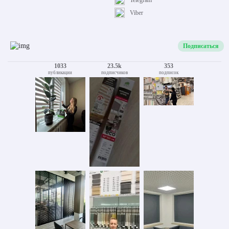
Telegram
Viber
Подписаться
1033
23.5k
353
публикации
подписчиков
подписок