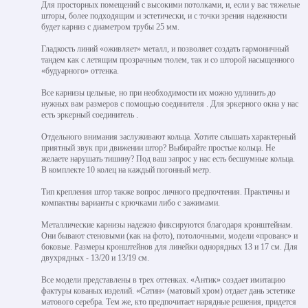
Для просторных помещений с высокими потолками, и, если у вас тяжелые
шторы, более подходящим и эстетически, и с точки зрения надежности
будет карниз с диаметром трубы 25 мм.
Гладкость линий «оживляет» металл, и позволяет создать гармоничный
тандем как с летящим прозрачным тюлем, так и со шторой насыщенного
«будуарного» оттенка.
Все карнизы цельные, но при необходимости их можно удлинить до
нужных вам размеров с помощью соединителя . Для эркерного окна у нас
есть эркерный соединитель .
Отдельного внимания заслуживают кольца. Хотите слышать характерный
приятный звук при движении штор? Выбирайте простые кольца. Не
желаете нарушать тишину? Под ваш запрос у нас есть бесшумные кольца.
В комплекте 10 колец на каждый погонный метр.
Тип крепления штор также вопрос личного предпочтения. Практичны и
компактны варианты с крючками либо с зажимами.
Металлические карнизы надежно фиксируются благодаря кронштейнам.
Они бывают стеновыми (как на фото), потолочными, модели «прованс» и
боковые. Размеры кронштейнов для линейки однорядных 13 и 17 см. Для
двухрядных - 13/20 и 13/19 см.
Все модели представлены в трех оттенках. «Антик» создает имитацию
фактуры кованых изделий. «Сатин» (матовый хром) отдает дань эстетике
матового серебра. Тем же, кто предпочитает нарядные решения, придется