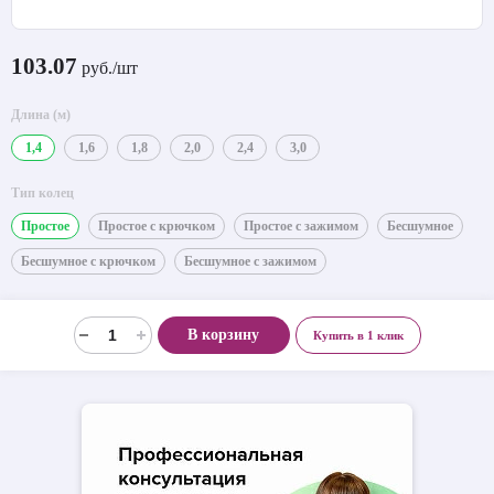
103.07
руб./шт
Длина (м)
1,4
1,6
1,8
2,0
2,4
3,0
Тип колец
Простое
Простое с крючком
Простое с зажимом
Бесшумное
Бесшумное с крючком
Бесшумное с зажимом
В корзину
Купить в 1 клик