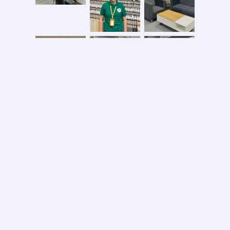
Безопасная оплата
2026 © ООО «АС ФОРОС»
УНП 691590051 выдан 20.08.2013, Минским райисполком. В торговом реестре с 20.08.2024
№724845
Вся информация на сайте – собственность интернет-магазина asforos.by.