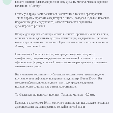
вашего жилища благодаря роскошному дизайну металлических карнизов
коллекции «Ампир».
Стильную трубу карниза венчает наконечник с точеной гравировкой.
Таким образом простота соседствует с шиком, создавая изделие, идеально
подходящее для модернового, классического или барочного
дизайнерского решения.
Шторы для карниза «Ампир» можно выбирать произвольно: более яркие,
если вы решили сделать их центром композиции, и сдержанной цветовой
гаммы при акценте на сам карниз. Ориентиром может стать цвет карниза:
Антик, Сатин или Хром.
Наконечник «Ампир» - это то, что придает изделию сходство с
артефактами, покрытыми древними письменами. Он имеет округлую
сферическую форму, а по всей поверхности выгравированы утонченные
миниатюрные узоры.
Базу карнизов составляет труба-основа которая может иметь гладкую ,
крученую или рифленую поверхность, а диаметр 16 или 25 мм. Вы
можете выбрать как однорядные , так и двухрядные карнизы,
позволяющие сочетать две разновидности штор.
Труба легкая, но при этом прочная. Толщина металла - 0.6 мм.
Карнизы с диаметром 16 мм отличное решение для невысокого потолка и
декорирования окна шторами из тонкой и легкой ткани.