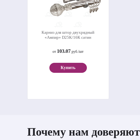
Карниз для штор двухрядный
«Ампир» D25К/16К сатин
103.07
от
руб./шт
Купить
Почему нам доверяют