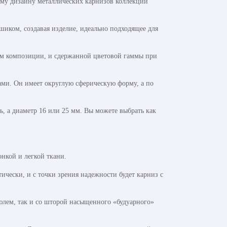
ому дизайну металлических карнизов коллекции
шиком, создавая изделие, идеально подходящее для
ом композиции, и сдержанной цветовой гаммы при
ами. Он имеет округлую сферическую форму, а по
, а диаметр 16 или 25 мм. Вы можете выбрать как
нкой и легкой ткани.
чески, и с точки зрения надежности будет карниз с
юлем, так и со шторой насыщенного «будуарного»