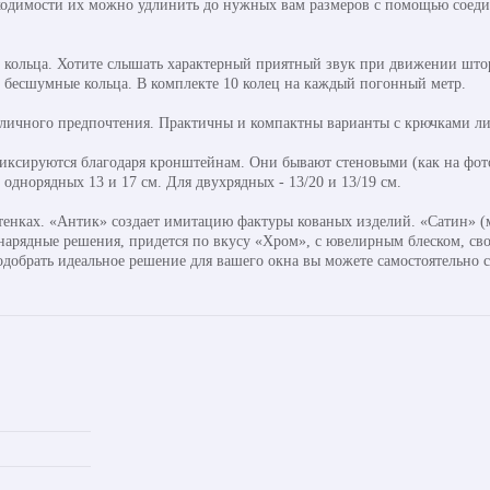
ходимости их можно удлинить до нужных вам размеров с помощью соедини
кольца. Хотите слышать характерный приятный звук при движении штор
ь бесшумные кольца. В комплекте 10 колец на каждый погонный метр.
 личного предпочтения. Практичны и компактны варианты с крючками ли
ксируются благодаря кронштейнам. Они бывают стеновыми (как на фото
днорядных 13 и 17 см. Для двухрядных - 13/20 и 13/19 см.
тенках. «Антик» создает имитацию фактуры кованых изделий. «Сатин» (м
 нарядные решения, придется по вкусу «Хром», с ювелирным блеском, св
одобрать идеальное решение для вашего окна вы можете самостоятельно 