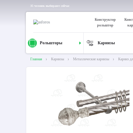
35 человек выбирают сейчас
Конструктор
Конс
рольштор
ка
Рольшторы
Карнизы
Главная
Карнизы
Металлические карнизы
Карниз д