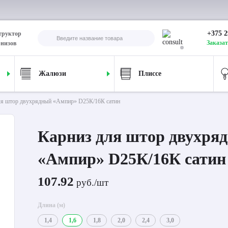
+375 2
труктор
Заказат
рнизов
Жалюзи
Плиссе
ля штор двухрядный «Ампир» D25К/16К сатин
Карниз для штор двухря
«Ампир» D25К/16К сатин
107.92
руб./шт
Длина (м)
1,4
1,6
1,8
2,0
2,4
3,0