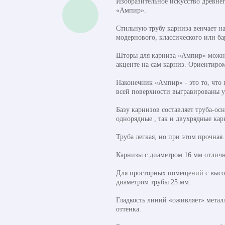
Изобразительное искусство древне
«Ампир».
Стильную трубу карниза венчает на
модернового, классического или б
Шторы для карниза «Ампир» можно 
акценте на сам карниз. Ориентиром
Наконечник «Ампир» - это то, что
всей поверхности выгравированы 
Базу карнизов составляет труба-ос
однорядные , так и двухрядные ка
Труба легкая, но при этом прочная
Карнизы с диаметром 16 мм отличн
Для просторных помещений с высок
диаметром трубы 25 мм.
Гладкость линий «оживляет» метал
оттенка.