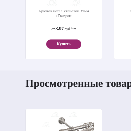
Крючок метал. стеновой 35мм
«Гвидон»
3.97
от
руб./шт
Купить
Просмотренные това