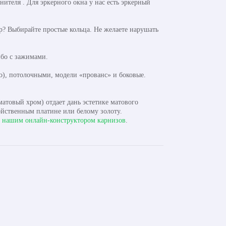
теля . Для эркерного окна у нас есть эркерный
? Выбирайте простые кольца. Не желаете нарушать
бо с зажимами.
), потолочными, модели «прованс» и боковые.
атовый хром) отдает дань эстетике матового
ойственным платине или белому золоту.
с
нашим онлайн-конструктором карнизов
.