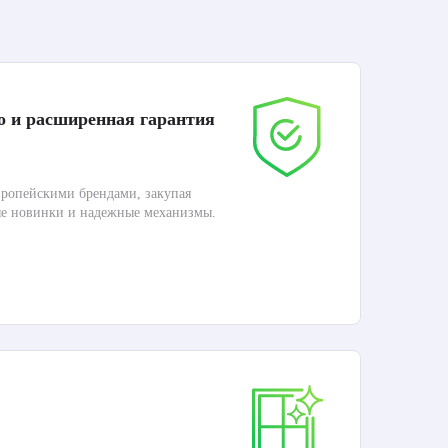
о и расширенная гарантия
До
ропейскими брендами, закупая
Дос
ые новинки и надежные механизмы.
Раб
П
Ка