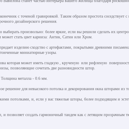
го Вавилона станет частью интерьера вашего жилища благодаря роскошн
конечник с точеной гравировкой. Таким образом простота соседствует с 
арочного дизайнерского решения.
выбирать произвольно: более яркие, если вы решили сделать их центр
 может стать цвет карниза: Антик, Сатин или Хром.
 придает изделию сходство с артефактами, покрытыми древними письмен
утонченные миниатюрные узоры.
нова которая может иметь гладкую , крученую или рифленую поверхность
рнизы, позволяющие сочетать две разновидности штор.
. Толщина металла - 0.6 мм.
ое решение для невысокого потолка и декорирования окна шторами из то
ими потолками, и, если у вас тяжелые шторы, более подходящим и эстети
л, и позволяет создать гармоничный тандем как с летящим прозрачным т