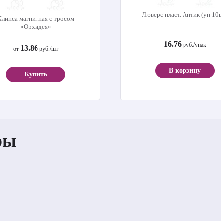
Люверс пласт. Антик (уп 10
Клипса магнитная с тросом
«Орхидея»
16.76
руб./упак
13.86
от
руб./шт
В корзину
Купить
ры