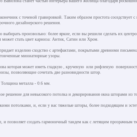
го Вавилона станет частью интерьера вашего жилища благодаря роскошн
конечник с точеной гравировкой. Таким образом простота соседствует с 
арочного дизайнерского решения.
выбирать произвольно: более яркие, если вы решили сделать их центр
 может стать цвет карниза: Антик, Сатин или Хром.
 придает изделию сходство с артефактами, покрытыми древними письмен
утонченные миниатюрные узоры.
нова которая может иметь гладкую , крученую или рифленую поверхность
рнизы, позволяющие сочетать две разновидности штор.
. Толщина металла - 0.6 мм.
ое решение для невысокого потолка и декорирования окна шторами из то
ими потолками, и, если у вас тяжелые шторы, более подходящим и эстети
л, и позволяет создать гармоничный тандем как с летящим прозрачным т