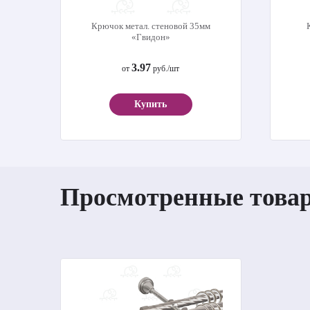
Крючок метал. стеновой 35мм
«Гвидон»
3.97
от
руб./шт
Купить
Просмотренные това