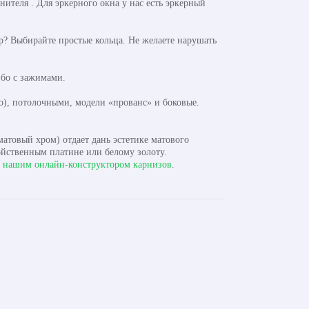
теля . Для эркерного окна у нас есть эркерный
? Выбирайте простые кольца. Не желаете нарушать
бо с зажимами.
), потолочными, модели «прованс» и боковые.
атовый хром) отдает дань эстетике матового
ойственным платине или белому золоту.
с
нашим онлайн-конструктором карнизов
.