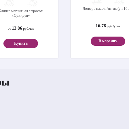
Люверс пласт. Антик (уп 10
Клипса магнитная с тросом
«Орхидея»
16.76
руб./упак
13.86
от
руб./шт
В корзину
Купить
ры