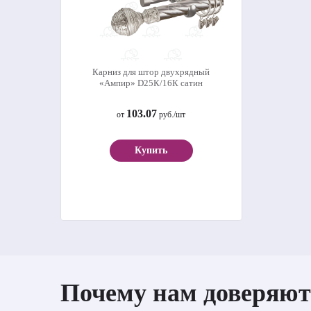
Карниз для штор двухрядный
«Ампир» D25К/16К сатин
103.07
от
руб./шт
Купить
Почему нам доверяют