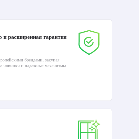
о и расширенная гарантия
До
ропейскими брендами, закупая
Дос
ые новинки и надежные механизмы.
Раб
П
Ка