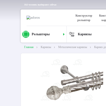
164 человек выбирают сейчас
Конструктор
Конс
рольштор
ка
Рольшторы
Карнизы
Главная
Карнизы
Металлические карнизы
Карниз д