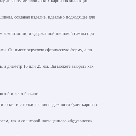
ому дизайну металлических карнизов коллекции
шиком, создавая изделие, идеально подходящее для
ом композиции, и сдержанной цветовой гаммы при
ами. Он имеет округлую сферическую форму, а по
, а диаметр 16 или 25 мм. Вы можете выбрать как
нкой и легкой ткани.
чески, и с точки зрения надежности будет карниз с
юлем, так и со шторой насыщенного «будуарного»