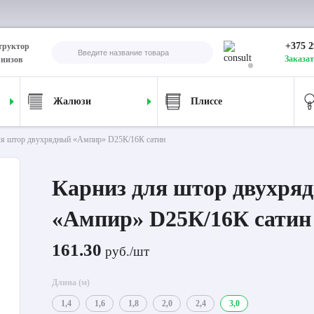
+375 2
труктор
Заказат
рнизов
Жалюзи
Плиссе
ля штор двухрядный «Ампир» D25К/16К сатин
Карниз для штор двухря
«Ампир» D25К/16К сатин
161.30
руб./шт
Длина (м)
1,4
1,6
1,8
2,0
2,4
3,0