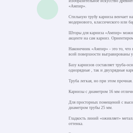
Изобразительное искусство древне
«Ампир».
Стильную трубу карниза венчает на
модернового, классического или б
Шторы для карниза «Ампир» можно 
акценте на сам карниз. Ориентиром
Наконечник «Ампир» - это то, что
всей поверхности выгравированы 
Базу карнизов составляет труба-ос
однорядные , так и двухрядные ка
Труба легкая, но при этом прочная
Карнизы с диаметром 16 мм отличн
Для просторных помещений с высок
диаметром трубы 25 мм.
Гладкость линий «оживляет» метал
оттенка.