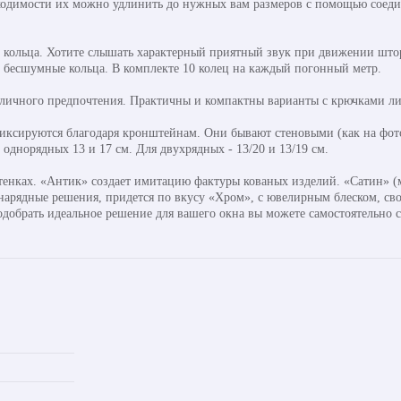
ходимости их можно удлинить до нужных вам размеров с помощью соедини
кольца. Хотите слышать характерный приятный звук при движении штор
ь бесшумные кольца. В комплекте 10 колец на каждый погонный метр.
 личного предпочтения. Практичны и компактны варианты с крючками ли
ксируются благодаря кронштейнам. Они бывают стеновыми (как на фото
днорядных 13 и 17 см. Для двухрядных - 13/20 и 13/19 см.
тенках. «Антик» создает имитацию фактуры кованых изделий. «Сатин» (м
 нарядные решения, придется по вкусу «Хром», с ювелирным блеском, св
одобрать идеальное решение для вашего окна вы можете самостоятельно 