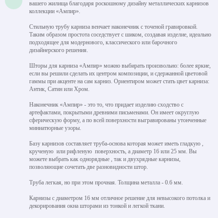
вашего жилища благодаря роскошному дизайну металлических карнизов
коллекции «Ампир».
Стильную трубу карниза венчает наконечник с точеной гравировкой.
Таким образом простота соседствует с шиком, создавая изделие, идеально
подходящее для модернового, классического или барочного
дизайнерского решения.
Шторы для карниза «Ампир» можно выбирать произвольно: более яркие,
если вы решили сделать их центром композиции, и сдержанной цветовой
гаммы при акценте на сам карниз. Ориентиром может стать цвет карниза:
Антик, Сатин или Хром.
Наконечник «Ампир» - это то, что придает изделию сходство с
артефактами, покрытыми древними письменами. Он имеет округлую
сферическую форму, а по всей поверхности выгравированы утонченные
миниатюрные узоры.
Базу карнизов составляет труба-основа которая может иметь гладкую ,
крученую или рифленую поверхность, а диаметр 16 или 25 мм. Вы
можете выбрать как однорядные , так и двухрядные карнизы,
позволяющие сочетать две разновидности штор.
Труба легкая, но при этом прочная. Толщина металла - 0.6 мм.
Карнизы с диаметром 16 мм отличное решение для невысокого потолка и
декорирования окна шторами из тонкой и легкой ткани.