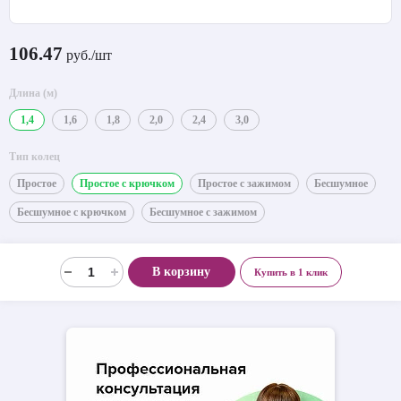
106.47
руб./шт
Длина (м)
1,4
1,6
1,8
2,0
2,4
3,0
Тип колец
Простое
Простое с крючком
Простое с зажимом
Бесшумное
Бесшумное с крючком
Бесшумное с зажимом
В корзину
Купить в 1 клик