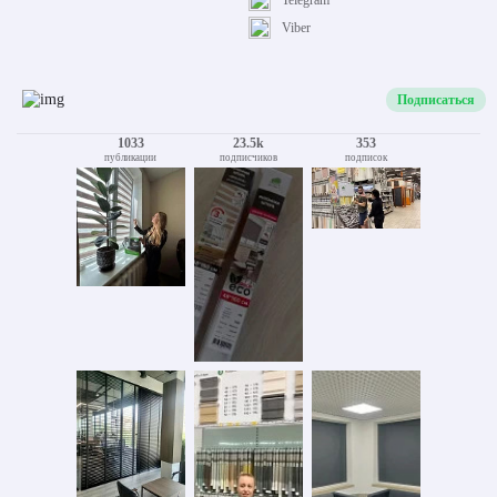
Telegram
Viber
Подписаться
1033
23.5k
353
публикации
подписчиков
подписок