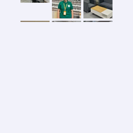
Безопасная оплата
2026 © ООО «АС ФОРОС»
УНП 691590051 выдан 20.08.2013, Минским райисполком. В торговом реестре с 20.08.2024
№724845
Вся информация на сайте – собственность интернет-магазина asforos.by.