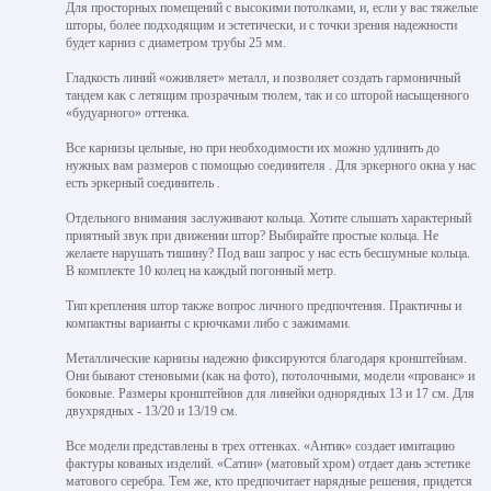
Для просторных помещений с высокими потолками, и, если у вас тяжелые
шторы, более подходящим и эстетически, и с точки зрения надежности
будет карниз с диаметром трубы 25 мм.
Гладкость линий «оживляет» металл, и позволяет создать гармоничный
тандем как с летящим прозрачным тюлем, так и со шторой насыщенного
«будуарного» оттенка.
Все карнизы цельные, но при необходимости их можно удлинить до
нужных вам размеров с помощью соединителя . Для эркерного окна у нас
есть эркерный соединитель .
Отдельного внимания заслуживают кольца. Хотите слышать характерный
приятный звук при движении штор? Выбирайте простые кольца. Не
желаете нарушать тишину? Под ваш запрос у нас есть бесшумные кольца.
В комплекте 10 колец на каждый погонный метр.
Тип крепления штор также вопрос личного предпочтения. Практичны и
компактны варианты с крючками либо с зажимами.
Металлические карнизы надежно фиксируются благодаря кронштейнам.
Они бывают стеновыми (как на фото), потолочными, модели «прованс» и
боковые. Размеры кронштейнов для линейки однорядных 13 и 17 см. Для
двухрядных - 13/20 и 13/19 см.
Все модели представлены в трех оттенках. «Антик» создает имитацию
фактуры кованых изделий. «Сатин» (матовый хром) отдает дань эстетике
матового серебра. Тем же, кто предпочитает нарядные решения, придется