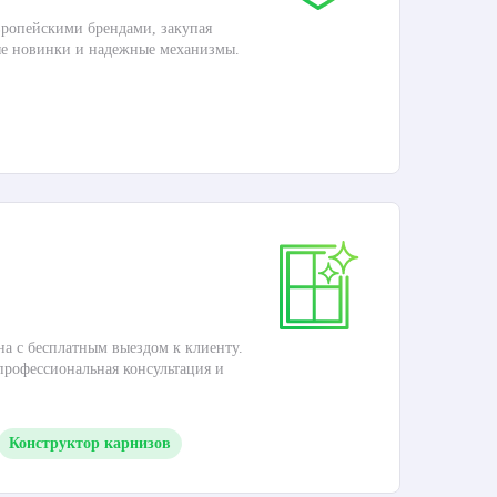
ропейскими брендами, закупая
Дос
ые новинки и надежные механизмы.
Раб
П
Ка
на с бесплатным выездом к клиенту.
Это
 профессиональная консультация и
кар
Конструктор карнизов
М