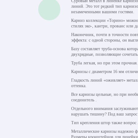
Суровый металл в линейке карнизо
линий. Это тот редкий тип карниз
незамеченными вашими гостями.
Карниз коллекции «Торино» можно 
стилях эко-, кантри, прованс или д
Наконечник, почти в точности пов
эффекта: с одной стороны, он выгл
Базу составляет труба-основа кото
двухрядные, позволяющие сочетать
Труба легкая, но при этом прочная
Карнизы с диаметром 16 мм отличн
Гладкость линий «оживляет» метал
оттенка.
Все карнизы цельные, но при необ
соединитель .
Отдельного внимания заслуживают 
нарушать тишину? Под ваш запрос 
Тип крепления штор также вопрос 
Металлические карнизы надежно фи
Размеры кронштейнов для линейки о