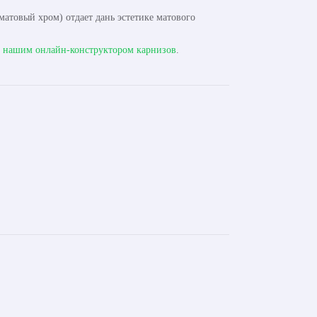
атовый хром) отдает дань эстетике матового
с
нашим онлайн-конструктором карнизов
.