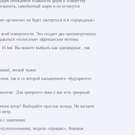
одаря обтекаемой плавности форм и изяществу
тельность, самобытный шарм и не останутся
ее органично он будет смотреться и в «природных»
всей поверхности. Это создает два противоречивых
адываться «полосатые» африканские мотивы.
 16 мм. Вы можете выбрать как однорядные , так
нкой, легкой ткани.
юлем, так и со шторой насыщенного «будуарного»
теля . Для эркерного окна у нас есть эркерный
ении штор? Выбирайте простые кольца. Не желаете
 метр.
о с зажимами.
о),потолочными, модели «прованс», боковые.