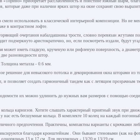
в «Торино» приобретает расслабленность и поистине южный шарм, благ
ов, которые даже при наличии ярких штор на окне сохранят свою вырази
смело использовать в классической интерьерной композиции. Но не мен
аже в контрастном лофте.
торяющий очертания набалдашника трости, словно перевязан жгутами по 
ядит подчеркнуто аристократично, но, если посмотреть издали, будут уг
рая может иметь гладкую, крученую или рифленую поверхность, а диаметр
 две разновидности штор.
. Толщина металла - 0.6 мм.
ое решение для невысокого потолка и декорирования окна шторами из то
л, и позволяет создать гармоничный тандем как с летящим прозрачным т
ходимости их можно удлинить до нужных вам размеров с помощью соедини
кольца карнизов. Хотите слышать характерный приятный звук при движ
у нас есть бесшумные кольца. В комплекте 10 колец на каждый погонный
личного предпочтения. Практичны, компактны варианты с крючками либ
ксируются благодаря кронштейнам . Они бывают стеновыми (как на фот
днорядных 13 и 17 см. Для двухрядных - 13/20 и 13/19 см.