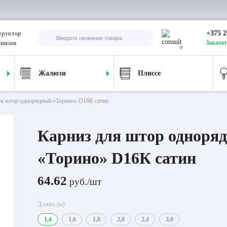
+375 2
труктор
Заказат
рнизов
Жалюзи
Плиссе
ля штор однорядный «Торино» D16К сатин
Карниз для штор одноря
«Торино» D16К сатин
64.62
руб./шт
Длина (м)
1,4
1,6
1,8
2,0
2,4
3,0