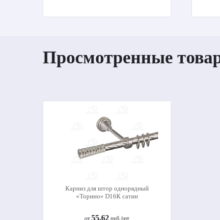
Просмотренные това
Карниз для штор однорядный
«Торино» D16К сатин
55.62
от
руб./шт