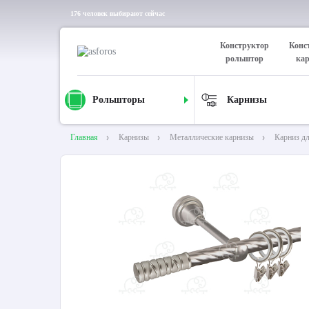
176 человек выбирают сейчас
Конструктор
Конс
рольштор
ка
Рольшторы
Карнизы
Главная
Карнизы
Металлические карнизы
Карниз д