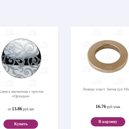
Люверс пласт. Антик (уп 10
Клипса магнитная с тросом
«Орхидея»
16.76
руб./упак
13.86
от
руб./шт
В корзину
Купить