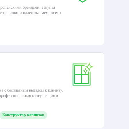
ропейскими брендами, закупая
Дос
ые новинки и надежные механизмы.
Раб
П
Ка
на с бесплатным выездом к клиенту.
Это
 профессиональная консультация и
кар
Конструктор карнизов
М