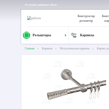
29 человек выбирают сейчас
Конструктор
Конс
рольштор
ка
Рольшторы
Карнизы
Главная
Карнизы
Металлические карнизы
Карниз д