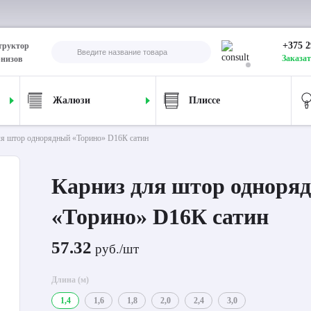
+375 2
труктор
Заказат
рнизов
Жалюзи
Плиссе
ля штор однорядный «Торино» D16К сатин
Карниз для штор одноря
«Торино» D16К сатин
57.32
руб./шт
Длина (м)
1,4
1,6
1,8
2,0
2,4
3,0