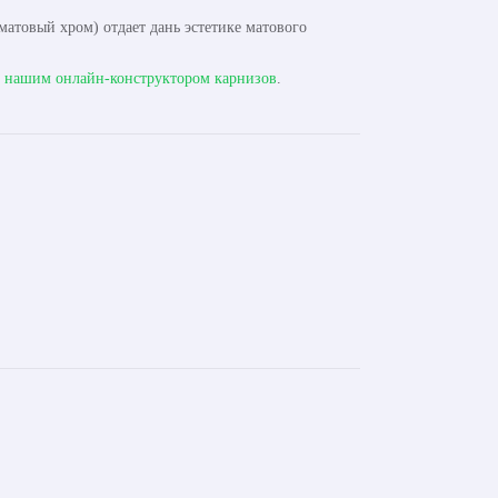
атовый хром) отдает дань эстетике матового
с
нашим онлайн-конструктором карнизов
.