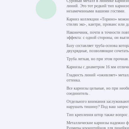
Суровый металл в линейке карнизо
линий. Это тот редкий тип карниз
незамеченными вашими гостями.
Карниз коллекции «Торино» можно 
стилях эко-, кантри, прованс или д
Наконечник, почти в точности пов
эффекта: с одной стороны, он выгл
Базу составляет труба-основа кото
двухрядные, позволяющие сочетать
Труба легкая, но при этом прочная
Карнизы с диаметром 16 мм отличн
Гладкость линий «оживляет» метал
оттенка.
Все карнизы цельные, но при необ
соединитель .
Отдельного внимания заслуживают 
нарушать тишину? Под ваш запрос 
Тип крепления штор также вопрос 
Металлические карнизы надежно фи
Размеры кронштейнов для линейки о