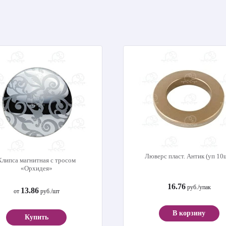
Люверс пласт. Антик (уп 10
Клипса магнитная с тросом
«Орхидея»
16.76
руб./упак
13.86
от
руб./шт
В корзину
Купить