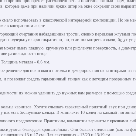
в «Торино» приобретает расслабленность и поистине южный шарм, благ
ов, которые даже при наличии ярких штор на окне сохранят свою вырази
смело использовать в классической интерьерной композиции. Но не мен
аже в контрастном лофте.
торяющий очертания набалдашника трости, словно перевязан жгутами по 
ядит подчеркнуто аристократично, но, если посмотреть издали, будут уг
рая может иметь гладкую, крученую или рифленую поверхность, а диаметр
 две разновидности штор.
. Толщина металла - 0.6 мм.
ое решение для невысокого потолка и декорирования окна шторами из то
л, и позволяет создать гармоничный тандем как с летящим прозрачным т
ходимости их можно удлинить до нужных вам размеров с помощью соедини
кольца карнизов. Хотите слышать характерный приятный звук при движ
у нас есть бесшумные кольца. В комплекте 10 колец на каждый погонный
личного предпочтения. Практичны, компактны варианты с крючками либ
ксируются благодаря кронштейнам . Они бывают стеновыми (как на фот
днорядных 13 и 17 см. Для двухрядных - 13/20 и 13/19 см.