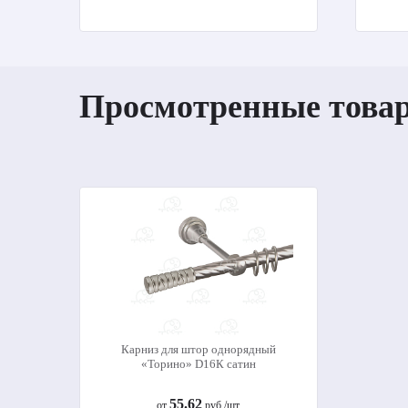
Просмотренные това
Карниз для штор однорядный
«Торино» D16К сатин
55.62
от
руб./шт