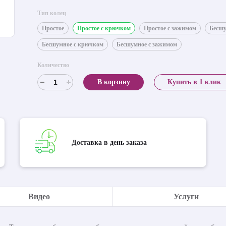
Тип колец
Простое
Простое с крючком
Простое с зажимом
Бесш
Бесшумное с крючком
Бесшумное с зажимом
Количество
В корзину
Купить в 1 клик
Доставка в день заказа
Видео
Услуги