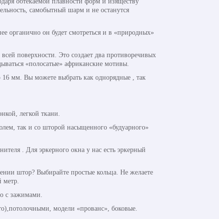
одаря обтекаемой плавности форм и изяществу
тельность, самобытный шарм и не останутся
ее органично он будет смотреться и в «природных»
всей поверхности. Это создает два противоречивых
адываться «полосатые» африканские мотивы.
 16 мм. Вы можете выбрать как однорядные , так
нкой, легкой ткани.
юлем, так и со шторой насыщенного «будуарного»
теля . Для эркерного окна у нас есть эркерный
ении штор? Выбирайте простые кольца. Не желаете
 метр.
о с зажимами.
о),потолочными, модели «прованс», боковые.