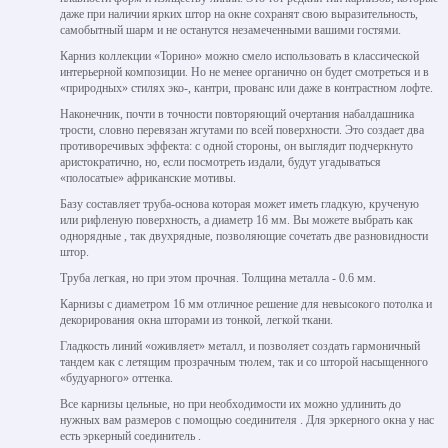
даже при наличии ярких штор на окне сохранят свою выразительность,
самобытный шарм и не останутся незамеченными вашими гостями.
Карниз коллекции «Торино» можно смело использовать в классической
интерьерной композиции. Но не менее органично он будет смотреться и в
«природных» стилях эко-, кантри, прованс или даже в контрастном лофте.
Наконечник, почти в точности повторяющий очертания набалдашника
трости, словно перевязан жгутами по всей поверхности. Это создает два
противоречивых эффекта: с одной стороны, он выглядит подчеркнуто
аристократично, но, если посмотреть издали, будут угадываться
«полосатые» африканские мотивы.
Базу составляет труба-основа которая может иметь гладкую, крученую
или рифленую поверхность, а диаметр 16 мм. Вы можете выбрать как
однорядные , так двухрядные, позволяющие сочетать две разновидности
штор.
Труба легкая, но при этом прочная. Толщина металла - 0.6 мм.
Карнизы с диаметром 16 мм отличное решение для невысокого потолка и
декорирования окна шторами из тонкой, легкой ткани.
Гладкость линий «оживляет» металл, и позволяет создать гармоничный
тандем как с летящим прозрачным тюлем, так и со шторой насыщенного
«будуарного» оттенка.
Все карнизы цельные, но при необходимости их можно удлинить до
нужных вам размеров с помощью соединителя . Для эркерного окна у нас
есть эркерный соединитель .