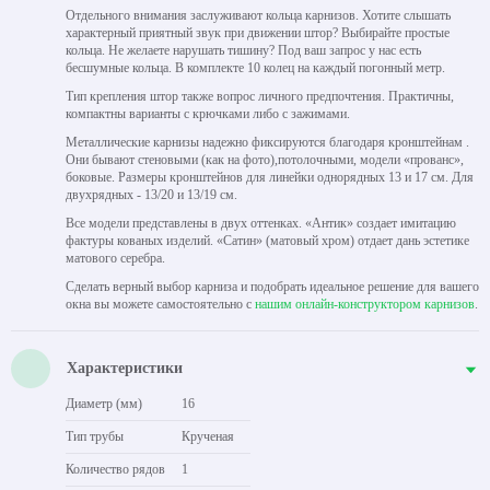
Отдельного внимания заслуживают кольца карнизов. Хотите слышать
характерный приятный звук при движении штор? Выбирайте простые
кольца. Не желаете нарушать тишину? Под ваш запрос у нас есть
бесшумные кольца. В комплекте 10 колец на каждый погонный метр.
Тип крепления штор также вопрос личного предпочтения. Практичны,
компактны варианты с крючками либо с зажимами.
Металлические карнизы надежно фиксируются благодаря кронштейнам .
Они бывают стеновыми (как на фото),потолочными, модели «прованс»,
боковые. Размеры кронштейнов для линейки однорядных 13 и 17 см. Для
двухрядных - 13/20 и 13/19 см.
Все модели представлены в двух оттенках. «Антик» создает имитацию
фактуры кованых изделий. «Сатин» (матовый хром) отдает дань эстетике
матового серебра.
Сделать верный выбор карниза и подобрать идеальное решение для вашего
окна вы можете самостоятельно с
нашим онлайн-конструктором карнизов
.
Характеристики
Диаметр (мм)
16
Тип трубы
Крученая
Количество рядов
1