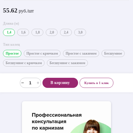
55.62
руб./шт
Длина (м)
1,4
1,6
1,8
2,0
2,4
3,0
Тип колец
Простое
Простое с крючком
Простое с зажимом
Бесшумное
Бесшумное с крючком
Бесшумное с зажимом
В корзину
Купить в 1 клик