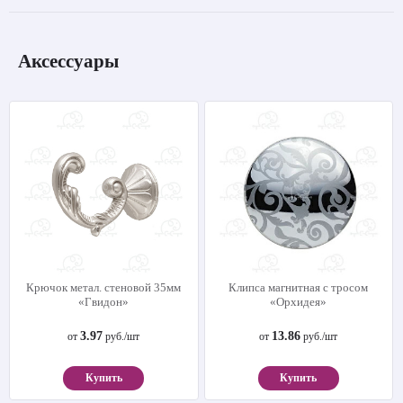
Аксессуары
Крючок метал. стеновой 35мм
Клипса магнитная с тросом
«Гвидон»
«Орхидея»
3.97
13.86
от
руб./шт
от
руб./шт
Купить
Купить