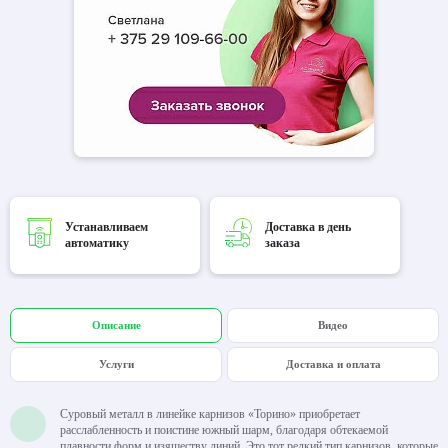
Устанавливаем
Доставка в день
автоматику
заказа
Описание
Видео
Услуги
Доставка и оплата
Суровый металл в линейке карнизов «Торино» приобретает
расслабленность и поистине южный шарм, благодаря обтекаемой
плавности форм и изяществу линий. Это тот редкий тип карнизов, которые