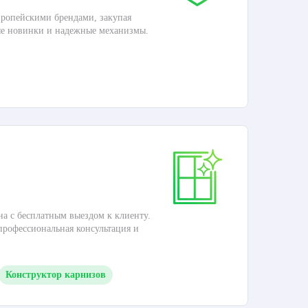
ропейскими брендами, закупая
Дос
ые новинки и надежные механизмы.
Раб
П
Ка
на с бесплатным выездом к клиенту.
Это
 профессиональная консультация и
кар
Конструктор карнизов
М