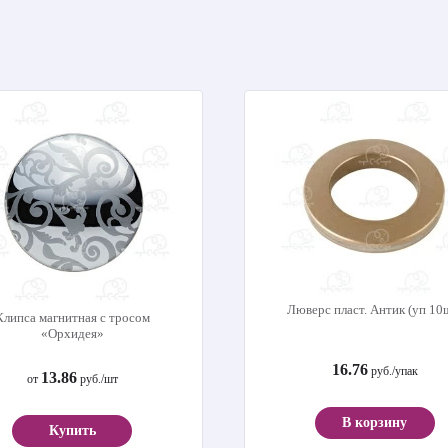
Люверс пласт. Антик (уп 10
Клипса магнитная с тросом
«Орхидея»
16.76
руб./упак
13.86
от
руб./шт
В корзину
Купить