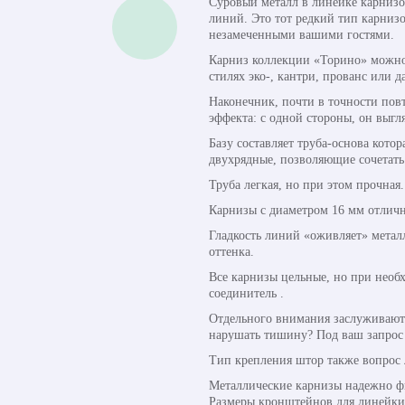
Суровый металл в линейке карнизо
линий. Это тот редкий тип карниз
незамеченными вашими гостями.
Карниз коллекции «Торино» можно 
стилях эко-, кантри, прованс или д
Наконечник, почти в точности пов
эффекта: с одной стороны, он выгл
Базу составляет труба-основа кото
двухрядные, позволяющие сочетать
Труба легкая, но при этом прочная
Карнизы с диаметром 16 мм отличн
Гладкость линий «оживляет» метал
оттенка.
Все карнизы цельные, но при необ
соединитель .
Отдельного внимания заслуживают 
нарушать тишину? Под ваш запрос 
Тип крепления штор также вопрос 
Металлические карнизы надежно фи
Размеры кронштейнов для линейки о