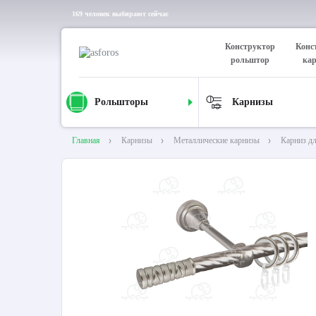
169 человек выбирают сейчас
Конструктор
Конс
рольштор
ка
Рольшторы
Карнизы
Главная
Карнизы
Металлические карнизы
Карниз д