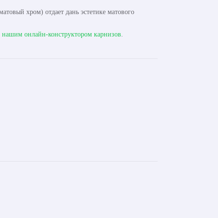
атовый хром) отдает дань эстетике матового
с
нашим онлайн-конструктором карнизов
.