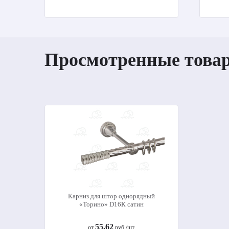
Просмотренные това
Карниз для штор однорядный
«Торино» D16К сатин
55.62
от
руб./шт