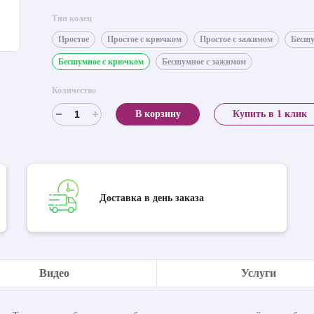
Тип колец
Простое
Простое с крючком
Простое с зажимом
Бесш
Бесшумное с крючком
Бесшумное с зажимом
Количество
В корзину
Купить в 1 клик
Доставка в день заказа
Видео
Услуги