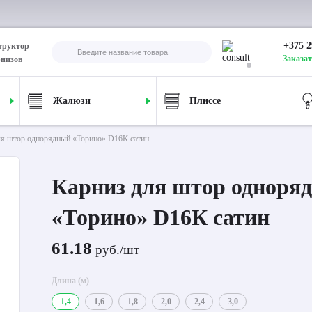
+375 2
труктор
Заказат
рнизов
Жалюзи
Плиссе
ля штор однорядный «Торино» D16К сатин
Карниз для штор одноря
«Торино» D16К сатин
61.18
руб./шт
Длина (м)
1,4
1,6
1,8
2,0
2,4
3,0