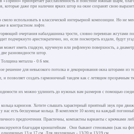
в «Торино» приобретает расслабленность и поистине южный шарм, благ
ов, которые даже при наличии ярких штор на окне сохранят свою вырази
смело использовать в классической интерьерной композиции. Но не мен
аже в контрастном лофте.
торяющий очертания набалдашника трости, словно перевязан жгутами по 
ядит подчеркнуто аристократично, но, если посмотреть издали, будут уг
рая может иметь гладкую, крученую или рифленую поверхность, а диаметр
 две разновидности штор.
. Толщина металла - 0.6 мм.
ое решение для невысокого потолка и декорирования окна шторами из то
л, и позволяет создать гармоничный тандем как с летящим прозрачным т
ходимости их можно удлинить до нужных вам размеров с помощью соедини
кольца карнизов. Хотите слышать характерный приятный звук при движ
у нас есть бесшумные кольца. В комплекте 10 колец на каждый погонный
личного предпочтения. Практичны, компактны варианты с крючками либ
ксируются благодаря кронштейнам . Они бывают стеновыми (как на фот
днорядных 13 и 17 см. Для двухрядных - 13/20 и 13/19 см.