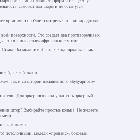
одаря обтекаемой плавности форм и изяществу
тельность, самобытный шарм и не останутся
ее органично он будет смотреться и в «природных»
всей поверхности. Это создает два противоречивых
адываться «полосатые» африканские мотивы.
 16 мм. Вы можете выбрать как однорядные , так
нкой, легкой ткани.
юлем, так и со шторой насыщенного «будуарного»
теля . Для эркерного окна у нас есть эркерный
ении штор? Выбирайте простые кольца. Не желаете
 метр.
о с зажимами.
о),потолочными, модели «прованс», боковые.