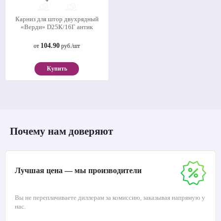
Карниз для штор двухрядный
«Верди» D25К/16Г антик
104.90
от
руб./шт
Купить
Почему нам доверяют
Лучшая цена — мы производители
Вы не переплачиваете диллерам за комиссию, заказывая напрямую у
нас.