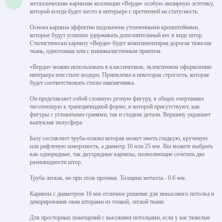
металлическим карнизам коллекции «Верди» особую ампирную эстетику,
которой всегда будет место в интерьере с претензией на статусность.
Основа карниза эффектно подхвачена утонченными кронштейнами,
которые будут успешно удерживать дополнительный вес в виде штор.
Стилистически карнизу «Верди» будет комплиментарна дорогая тяжелая
ткань, однотонная или с минималистичным принтом.
«Верди» можно использовать в классическом, эклектичном оформлении
интерьера или стиле модерн. Приемлема и некоторая строгость, которая
будет соответствовать стилю наконечника.
Он представляет собой сложную резную фигуру, в общих очертаниях
тяготеющую к трапециевидной форме, в которой присутствуют, как
фигуры с угловатыми гранями, так и гладкие детали. Вершину украшает
выпуклая полусфера.
Базу составляет труба-основа которая может иметь гладкую, крученую
или рифленую поверхность, а диаметр 16 или 25 мм. Вы можете выбрать
как однорядные, так двухрядные карнизы, позволяющие сочетать две
разновидности штор.
Труба легкая, но при этом прочная. Толщина металла - 0.6 мм.
Карнизы с диаметром 16 мм отличное решение для невысокого потолка и
декорирования окна шторами из тонкой, легкой ткани.
Для просторных помещений с высокими потолками, если у вас тяжелые