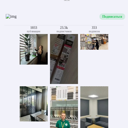
Подписаться
1033
23.5k
353
публикации
подписчиков
подписок