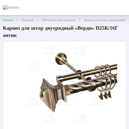
Главная
Карнизы
Металлические карнизы
Карниз для штор двухрядный «
Карниз для штор двухрядный «Верди» D25К/16Г
антик