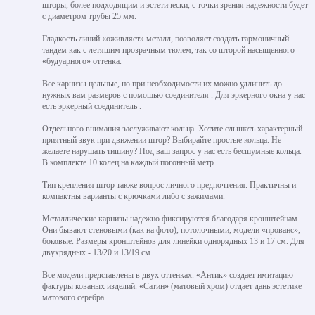
шторы, более подходящим и эстетически, с точки зрения надежности будет
с диаметром трубы 25 мм.
Гладкость линий «оживляет» металл, позволяет создать гармоничный
тандем как с летящим прозрачным тюлем, так со шторой насыщенного
«будуарного» оттенка.
Все карнизы цельные, но при необходимости их можно удлинить до
нужных вам размеров с помощью соединителя . Для эркерного окна у нас
есть эркерный соединитель .
Отдельного внимания заслуживают кольца. Хотите слышать характерный
приятный звук при движении штор? Выбирайте простые кольца. Не
желаете нарушать тишину? Под ваш запрос у нас есть бесшумные кольца.
В комплекте 10 колец на каждый погонный метр.
Тип крепления штор также вопрос личного предпочтения. Практичны и
компактны варианты с крючками либо с зажимами.
Металлические карнизы надежно фиксируются благодаря кронштейнам.
Они бывают стеновыми (как на фото), потолочными, модели «прованс»,
боковые. Размеры кронштейнов для линейки однорядных 13 и 17 см. Для
двухрядных - 13/20 и 13/19 см.
Все модели представлены в двух оттенках. «Антик» создает имитацию
фактуры кованых изделий. «Сатин» (матовый хром) отдает дань эстетике
матового серебра.