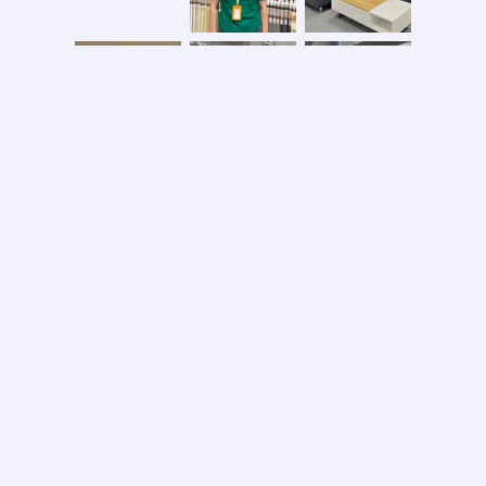
Безопасная оплата
2026 © ООО «АС ФОРОС»
УНП 691590051 выдан 20.08.2013, Минским райисполком. В торговом реестре с 20.08.2024
№724845
Вся информация на сайте – собственность интернет-магазина asforos.by.
Публикация/копирование информации с сайта без разрешения правообладателя запрещено.